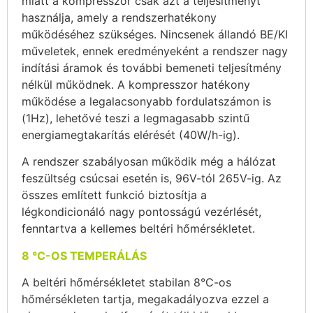
miatt a kompresszor csak azt a teljesítményt
használja, amely a rendszerhatékony
működéséhez szükséges. Nincsenek állandó BE/KI
műveletek, ennek eredményeként a rendszer nagy
indítási áramok és további bemeneti teljesítmény
nélkül működnek. A kompresszor hatékony
működése a legalacsonyabb fordulatszámon is
(1Hz), lehetővé teszi a legmagasabb szintű
energiamegtakarítás elérését (40W/h-ig).
A rendszer szabályosan működik még a hálózat
feszültség csúcsai esetén is, 96V-tól 265V-ig. Az
összes említett funkció biztosítja a
légkondicionáló nagy pontosságú vezérlését,
fenntartva a kellemes beltéri hőmérsékletet.
8 °C-OS TEMPERÁLÁS
A beltéri hőmérsékletet stabilan 8°C-os
hőmérsékleten tartja, megakadályozva ezzel a