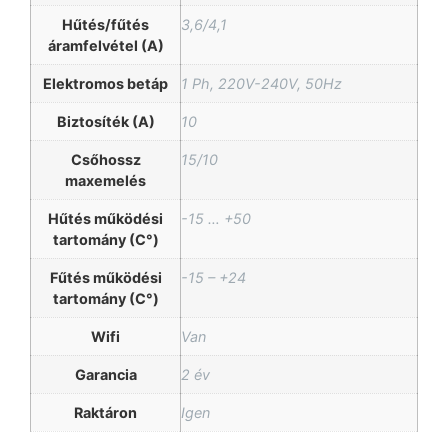
Hűtés/fűtés
3,6/4,1
áramfelvétel (A)
Elektromos betáp
1 Ph, 220V-240V, 50Hz
Biztosíték (A)
10
Csőhossz
15/10
maxemelés
Hűtés működési
-15 … +50
tartomány (C°)
Fűtés működési
-15 – +24
tartomány (C°)
Wifi
Van
Garancia
2 év
Raktáron
Igen