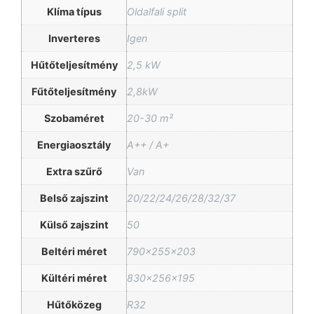
Klíma típus
Oldalfali split
Inverteres
Igen
Hűtőteljesítmény
2,5 kW
Fűtőteljesítmény
2,8kW
Szobaméret
20-30 m²
Energiaosztály
A++ / A+
Extra szűrő
Van
Belső zajszint
20/22/24/26/28/32/37
Külső zajszint
50
Beltéri méret
790x255x203
Kültéri méret
830x256x195
Hűtőközeg
R32