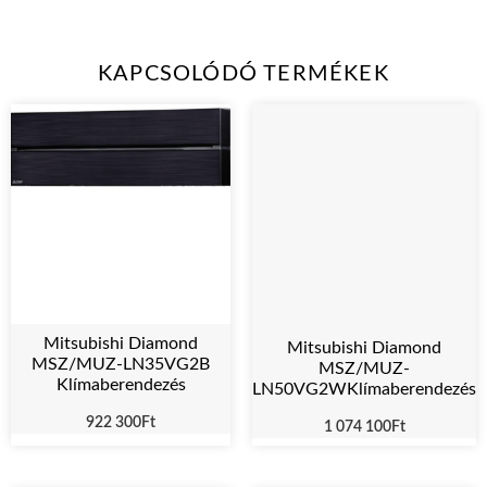
KAPCSOLÓDÓ TERMÉKEK
Mitsubishi Diamond
Mitsubishi Diamond
MSZ/MUZ-LN35VG2B
MSZ/MUZ-
Klímaberendezés
LN50VG2WKlímaberendezés
922 300
Ft
1 074 100
Ft