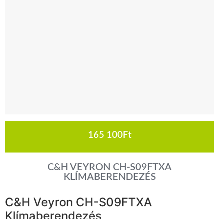
165 100
Ft
C&H VEYRON CH-S09FTXA
KLÍMABERENDEZÉS
C&H Veyron CH-S09FTXA
Klímaberendezés