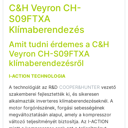
C&H Veyron CH-
S09FTXA
Klímaberendezés
Amit tudni érdemes a C&H
Veyron CH-S09FTXA
klímaberendezésről
I‐ACTION TECHNOLOGIA
A technológiát az R&D
COOPER&HUNTER
vezető
szakemberei fejlesztették ki, és sikeresen
alkalmazták inverteres klímaberendezéseknél. A
motor forgórészének, forgási sebességének
megváltoztatásán alapul, amely a kompresszor
változó teljesítményét biztosítja. Az I-ACTION