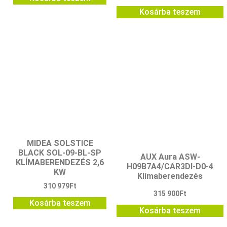
Kosárba teszem
MIDEA SOLSTICE
BLACK SOL-09-BL-SP
AUX Aura ASW-
KLÍMABERENDEZÉS 2,6
H09B7A4/CAR3DI-D0-4
KW
Klímaberendezés
310 979
Ft
315 900
Ft
Kosárba teszem
Kosárba teszem