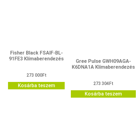
Fisher Black FSAIF-BL-
91FE3 Klímaberendezés
Gree Pulse GWH09AGA-
K6DNA1A Klímaberendezés
273 000
Ft
273 304
Ft
Kosárba teszem
Kosárba teszem