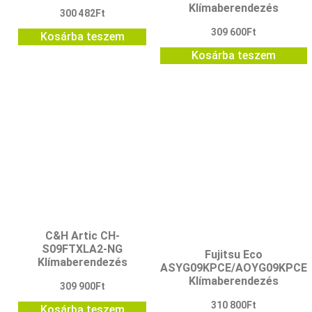
Klímaberendezés
300 482
Ft
309 600
Ft
Kosárba teszem
Kosárba teszem
C&H Artic CH-
S09FTXLA2-NG
Fujitsu Eco
Klímaberendezés
ASYG09KPCE/AOYG09KPCE
Klímaberendezés
309 900
Ft
310 800
Ft
Kosárba teszem