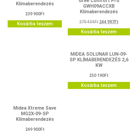
Gree Comfort Pro
Klímaberendezés
GWH09ACCXB
Klímaberendezés
239 900
Ft
270 434
Ft
244 997
Ft
Kosárba teszem
Kosárba teszem
MIDEA SOLUNAR LUN-09-
SP KLÍMABERENDEZÉS 2,6
KW
250 190
Ft
Kosárba teszem
Midea Xtreme Save
MG2X-09-SP
Klímaberendezés
249 900
Ft