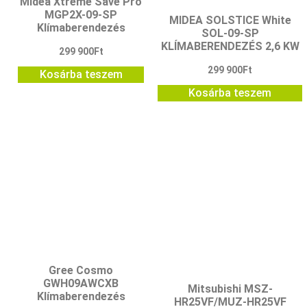
Midea Xtreme Save Pro
MGP2X-09-SP
MIDEA SOLSTICE White
Klímaberendezés
SOL-09-SP
KLÍMABERENDEZÉS 2,6 KW
299 900
Ft
299 900
Ft
Kosárba teszem
Kosárba teszem
Gree Cosmo
GWH09AWCXB
Mitsubishi MSZ-
Klímaberendezés
HR25VF/MUZ-HR25VF