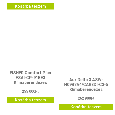
Kosárba teszem
FISHER Comfort Plus
FSAI-CP-91BE3
Aux Delta 3 ASW-
Klímaberendezés
H09B7A4/CAR3DI-C3-5
Klímaberendezés
255 000
Ft
262 900
Ft
Kosárba teszem
Kosárba teszem