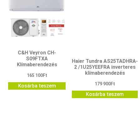
C&H Veyron CH-
S09FTXA
Haier Tundra AS25TADHRA-
Klímaberendezés
2 /1U25YEEFRA inverteres
klímaberendezés
165 100
Ft
179 900
Ft
Kosárba teszem
Kosárba teszem