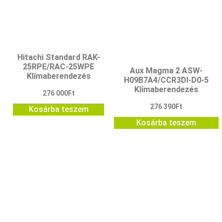
Hitachi Standard RAK-
25RPE/RAC-25WPE
Aux Magma 2 ASW-
Klímaberendezés
H09B7A4/CCR3DI-D0-5
Klímaberendezés
276 000
Ft
276 390
Ft
Kosárba teszem
Kosárba teszem