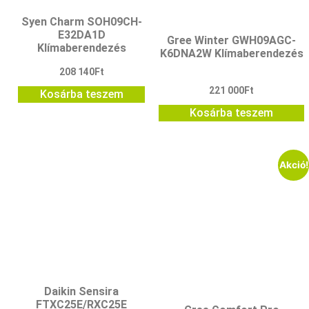
Syen Charm SOH09CH-
E32DA1D
Gree Winter GWH09AGC-
Klímaberendezés
K6DNA2W Klímaberendezés
208 140
Ft
221 000
Ft
Kosárba teszem
Kosárba teszem
Akció!
Daikin Sensira
FTXC25E/RXC25E