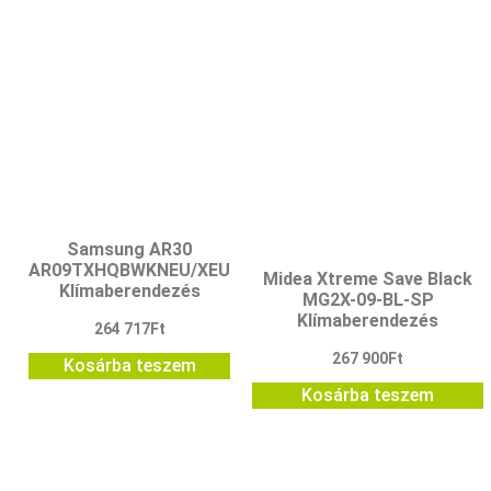
Samsung AR30
AR09TXHQBWKNEU/XEU
Midea Xtreme Save Black
Klímaberendezés
MG2X-09-BL-SP
Klímaberendezés
264 717
Ft
267 900
Ft
Kosárba teszem
Kosárba teszem