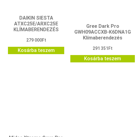
DAIKIN SIESTA
ATXC25E/ARXC25E
Gree Dark Pro
KLÍMABERENDEZÉS
GWH09ACCXB-K6DNA1G
Klímaberendezés
279 000
Ft
291 351
Ft
Kosárba teszem
Kosárba teszem