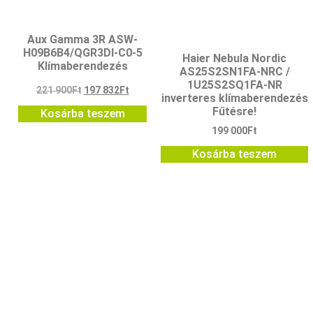
Aux Gamma 3R ASW-
H09B6B4/QGR3DI-C0-5
Haier Nebula Nordic
Klímaberendezés
AS25S2SN1FA-NRC /
1U25S2SQ1FA-NR
221 900
Ft
197 832
Ft
inverteres klímaberendezés
Fűtésre!
Kosárba teszem
199 000
Ft
Kosárba teszem