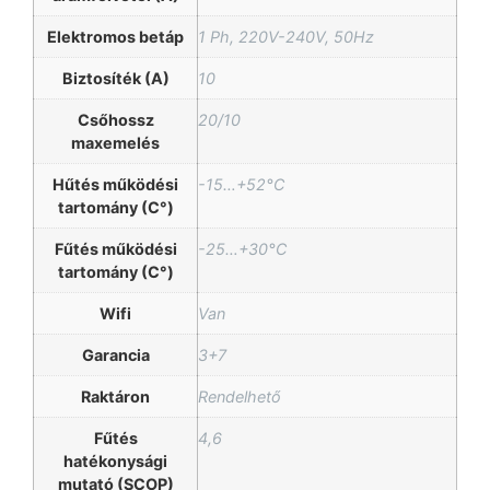
Elektromos betáp
1 Ph, 220V-240V, 50Hz
Biztosíték (A)
10
Csőhossz
20/10
maxemelés
Hűtés működési
-15…+52°C
tartomány (C°)
Fűtés működési
-25…+30°C
tartomány (C°)
Wifi
Van
Garancia
3+7
Raktáron
Rendelhető
Fűtés
4,6
hatékonysági
mutató (SCOP)