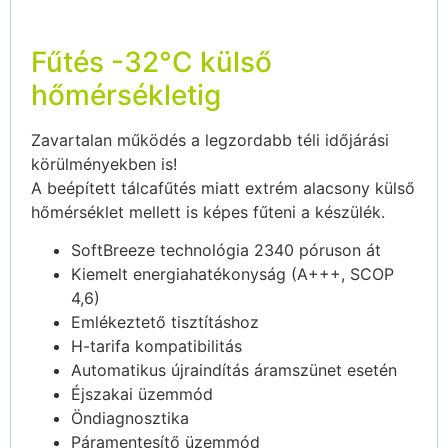
Fűtés -32°C külső
hőmérsékletig
Zavartalan működés a legzordabb téli időjárási
körülményekben is!
A beépített tálcafűtés miatt extrém alacsony külső
hőmérséklet mellett is képes fűteni a készülék.
SoftBreeze technológia 2340 póruson át
Kiemelt energiahatékonyság (A+++, SCOP
4,6)
Emlékeztető tisztításhoz
H-tarifa kompatibilitás
Automatikus újraindítás áramszünet esetén
Éjszakai üzemmód
Öndiagnosztika
Páramentesítő üzemmód