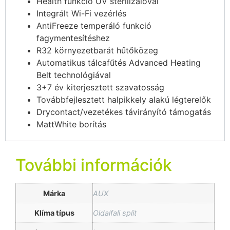
Health funkció UV sterilizálóval
Integrált Wi-Fi vezérlés
AntiFreeze temperáló funkció
fagymentesítéshez
R32 környezetbarát hűtőközeg
Automatikus tálcafűtés Advanced Heating
Belt technológiával
3+7 év kiterjesztett szavatosság
Továbbfejlesztett halpikkely alakú légterelők
Drycontact/vezetékes távirányító támogatás
MattWhite borítás
További információk
Márka
AUX
Klíma típus
Oldalfali split