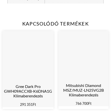
KAPCSOLÓDÓ TERMÉKEK
Mitsubishi Diamond
Gree Dark Pro
MSZ/MUZ-LN25VG2B
GWH09ACCXB-K6DNA1G
Klímaberendezés
Klímaberendezés
766 700
Ft
291 351
Ft