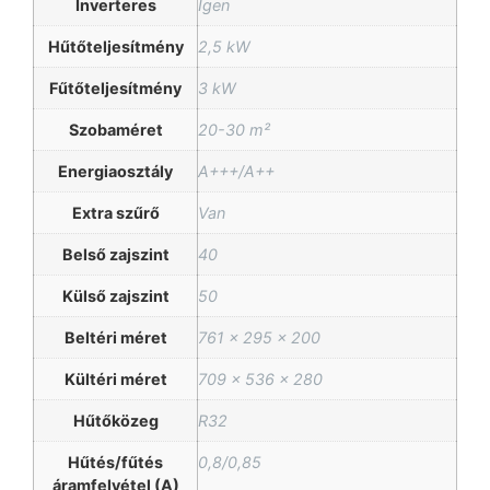
Inverteres
Igen
Hűtőteljesítmény
2,5 kW
Fűtőteljesítmény
3 kW
Szobaméret
20-30 m²
Energiaosztály
A+++/A++
Extra szűrő
Van
Belső zajszint
40
Külső zajszint
50
Beltéri méret
761 x 295 x 200
Kültéri méret
709 x 536 x 280
Hűtőközeg
R32
Hűtés/fűtés
0,8/0,85
áramfelvétel (A)