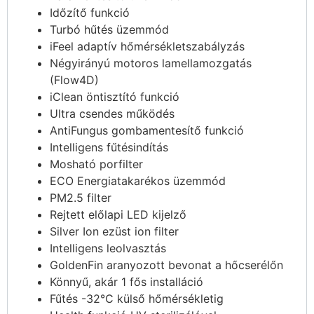
Időzítő funkció
Turbó hűtés üzemmód
iFeel adaptív hőmérsékletszabályzás
Négyirányú motoros lamellamozgatás
(Flow4D)
iClean öntisztító funkció
Ultra csendes működés
AntiFungus gombamentesítő funkció
Intelligens fűtésindítás
Mosható porfilter
ECO Energiatakarékos üzemmód
PM2.5 filter
Rejtett előlapi LED kijelző
Silver Ion ezüst ion filter
Intelligens leolvasztás
GoldenFin aranyozott bevonat a hőcserélőn
Könnyű, akár 1 fős installáció
Fűtés -32°C külső hőmérsékletig