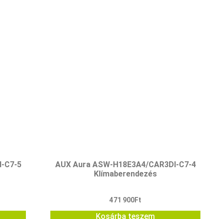
I-C7-5
AUX Aura ASW-H18E3A4/CAR3DI-C7-4
Klímaberendezés
471 900
Ft
Kosárba teszem