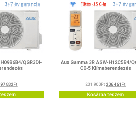
-H09B6B4/QGR3DI-
Aux Gamma 3R ASW-H12C5B4/Q
erendezés
C0-5 Klímaberendezés
197 832
Ft
231 900
Ft
206 461
Ft
teszem
Kosárba teszem