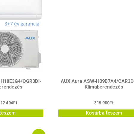
-H18E3G4/QGR3DI-
AUX Aura ASW-H09B7A4/CAR3DI
erendezés
Klímaberendezés
312 494
Ft
315 900
Ft
teszem
Kosárba teszem