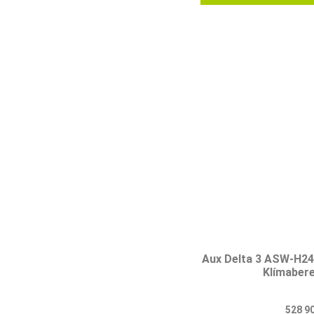
Aux Delta 3 ASW-H2
Klímaber
528 9