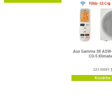
Aux Gamma 3R ASW
C0-5 Klímab
221 900
Ft
Kosárba 