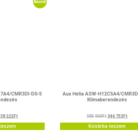
Akció!
B7A4/CMR3DI-D0-5
Aux Helia ASW-H12C5A4/CMR3D
endezés
Klímaberendezés
338 222
Ft
385 900
Ft
346 753
Ft
teszem
Kosárba teszem