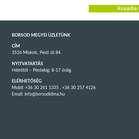
Kosárba 
BORSOD MEGYEI ÜZLETÜNK
CÍM
3516 Miskolc, Pesti út 84.
NYITVATARTÁS
Hétfőtől – Péntekig: 8-17 óráig
ELÉRHETŐSÉG
Mobil: +36 30 261 1335 , +36 30 257 4126
Email:
info@borsodklima.hu