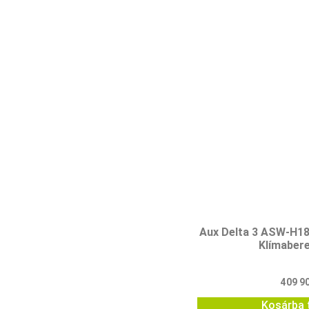
Aux Delta 3 ASW-H1
Klímaber
409 9
Kosárba 