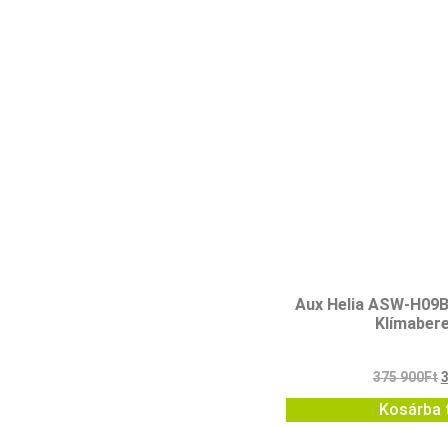
Aux Helia ASW-H09
Klímaber
375 900
Ft
Kosárba 