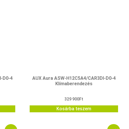
-D0-4
AUX Aura ASW-H12C5A4/CAR3DI-D0-4
Klímaberendezés
329 900
Ft
Kosárba teszem