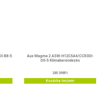
I-B8-5
Aux Magma 2 ASW-H12C5A4/CCR3DI-
D0-5 Klímaberendezés
285 098
Ft
Kosárba teszem