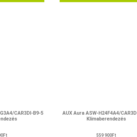
4G3A4/CAR3DI-B9-5
AUX Aura ASW-H24F4A4/CAR3DI
endezés
Klímaberendezés
00
Ft
559 900
Ft