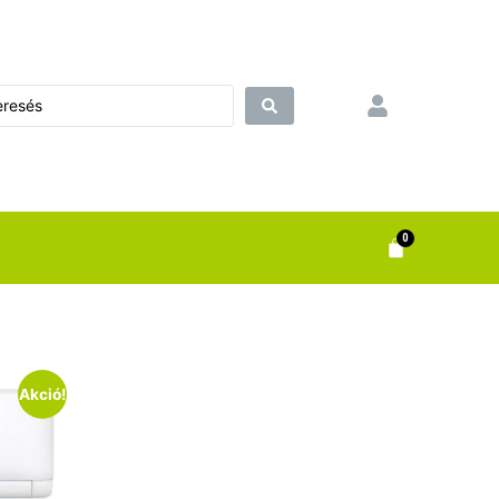
0
Akció!