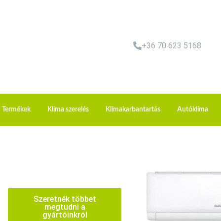
+36 70 623 5168
Termékek
Klíma szerelés
Klímakarbantartás
Autóklíma
Szeretnék többet
megtudni a
gyártóinkról