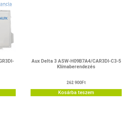
GR3DI-
Aux Delta 3 ASW-H09B7A4/CAR3DI-C3-5
Klímaberendezés
262 900
Ft
Kosárba teszem