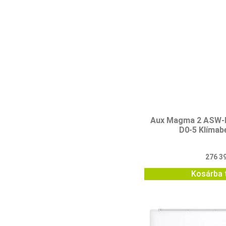
Aux Magma 2 ASW-
D0-5 Klímab
276 3
Kosárba 