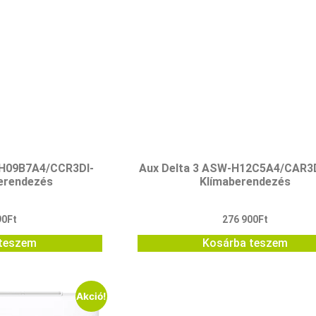
H09B7A4/CCR3DI-
Aux Delta 3 ASW-H12C5A4/CAR3D
erendezés
Klímaberendezés
90
Ft
276 900
Ft
teszem
Kosárba teszem
Akció!