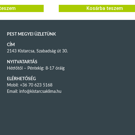
teszem
Kosárba teszem
PEST MEGYEI ÜZLETÜNK
CÍM
2143 Kistarcsa, Szabadság út 30.
NYITVATARTÁS
Hétfőtől – Péntekig: 8-17 óráig
ELÉRHETŐSÉG
Mobil: +36 70 623 5168
Email:
info@kistarcsaklima.hu