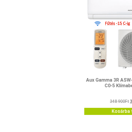
Aux Gamma 3R ASW
C0-5 Klímab
348 900
Ft
Kosárba 