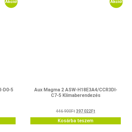
Akció!
Akció!
I-D0-5
Aux Magma 2 ASW-H18E3A4/CCR3DI-
C7-5 Klímaberendezés
446 900
Ft
397 022
Ft
Kosárba teszem