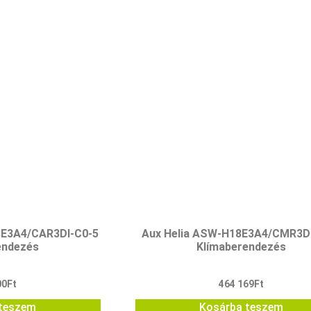
8E3A4/CAR3DI-C0-5
Aux Helia ASW-H18E3A4/CMR3D
endezés
Klímaberendezés
00
Ft
464 169
Ft
teszem
Kosárba teszem