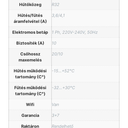
Hűtőközeg
R32
Hűtés/fűtés
3,6/4,1
áramfelvétel (A)
Elektromos betáp
1 Ph, 220V-240V, 50Hz
Biztosíték (A)
10
Csőhossz
20/10
maxemelés
Hűtés működési
-15…+52°C
tartomány (C°)
Fűtés működési
-32…+30°C
tartomány (C°)
Wifi
Van
Garancia
3+7
Raktáron
Rendelhető