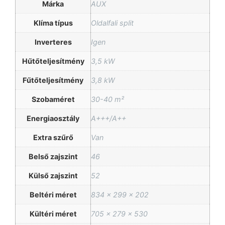
Márka
AUX
Klíma típus
Oldalfali split
Inverteres
Igen
Hűtőteljesítmény
3,5 kW
Fűtőteljesítmény
3,8 kW
Szobaméret
30-40 m²
Energiaosztály
A+++/A++
Extra szűrő
Van
Belső zajszint
46
Külső zajszint
52
Beltéri méret
834 x 299 x 202
Kültéri méret
705 x 279 x 530