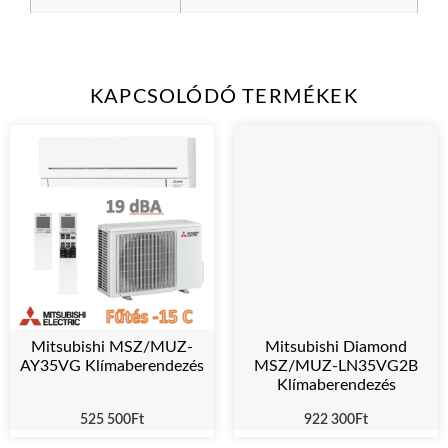
KAPCSOLÓDÓ TERMÉKEK
Mitsubishi MSZ/MUZ-
Mitsubishi Diamond
AY35VG Klímaberendezés
MSZ/MUZ-LN35VG2B
Klímaberendezés
525 500
Ft
922 300
Ft