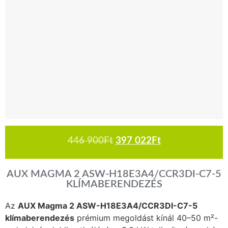
446 900
Ft
397 022
Ft
AUX MAGMA 2 ASW-H18E3A4/CCR3DI-C7-5
KLÍMABERENDEZÉS
Az
AUX Magma 2 ASW-H18E3A4/CCR3DI-C7-5
klímaberendezés
prémium megoldást kínál 40–50 m²-