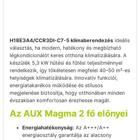
H18E3A4/CCR3DI-C7-5 klímaberendezés
ideális
választás, ha modern, hatékony és megbízható
légkondicionálót keres otthona klimatizálására. A
készülék 5,3 kW hűtési és fűtési teljesítménnyel
rendelkezik, így tökéletesen megfelel 40–50 m²-es
helyiségek klimatizálására. Innovatív funkciói,
energiatakarékos működése és stílusos
megjelenése biztosítja, hogy otthonában minden
évszakban komfortosan érezhesse magát.
Az AUX Magma 2 fő előnyei
Energiahatékonyság:
Az A+++/A++
energiaosztály garantálja az alacsony