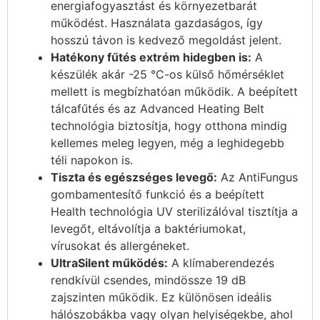
energiafogyasztást és környezetbarát
működést. Használata gazdaságos, így
hosszú távon is kedvező megoldást jelent.
Hatékony fűtés extrém hidegben is:
A
készülék akár -25 °C-os külső hőmérséklet
mellett is megbízhatóan működik. A beépített
tálcafűtés és az Advanced Heating Belt
technológia biztosítja, hogy otthona mindig
kellemes meleg legyen, még a leghidegebb
téli napokon is.
Tiszta és egészséges levegő:
Az AntiFungus
gombamentesítő funkció és a beépített
Health technológia UV sterilizálóval tisztítja a
levegőt, eltávolítja a baktériumokat,
vírusokat és allergéneket.
UltraSilent működés:
A klímaberendezés
rendkívül csendes, mindössze 19 dB
zajszinten működik. Ez különösen ideális
hálószobákba vagy olyan helyiségekbe, ahol