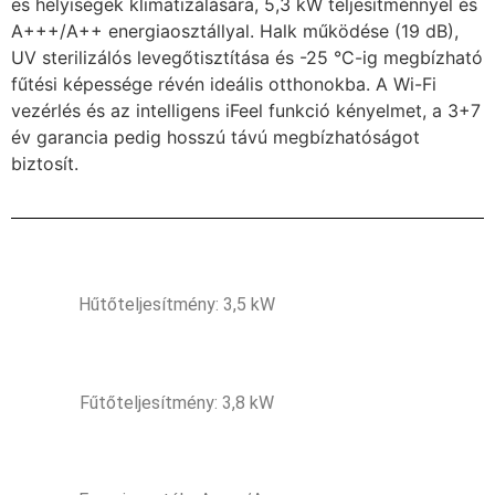
es helyiségek klimatizálására, 5,3 kW teljesítménnyel és
A+++/A++ energiaosztállyal. Halk működése (19 dB),
UV sterilizálós levegőtisztítása és -25 °C-ig megbízható
fűtési képessége révén ideális otthonokba. A Wi-Fi
vezérlés és az intelligens iFeel funkció kényelmet, a 3+7
év garancia pedig hosszú távú megbízhatóságot
biztosít.
Hűtőteljesítmény: 3,5 kW
Fűtőteljesítmény: 3,8 kW