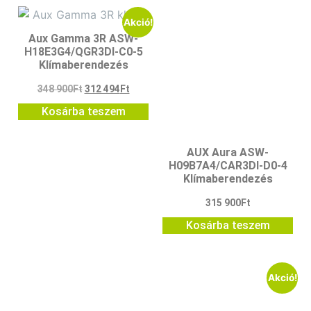
Akció!
Aux Gamma 3R ASW-
H18E3G4/QGR3DI-C0-5
Klímaberendezés
348 900
Ft
312 494
Ft
Kosárba teszem
AUX Aura ASW-
H09B7A4/CAR3DI-D0-4
Klímaberendezés
315 900
Ft
Kosárba teszem
Akció!