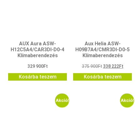
AUX Aura ASW-
Aux Helia ASW-
H12C5A4/CAR3DI-D0-4
H09B7A4/CMR3DI-D0-5
Klímaberendezés
Klímaberendezés
329 900
Ft
375 900
Ft
338 222
Ft
Kosárba teszem
Kosárba teszem
Akció!
Akció!