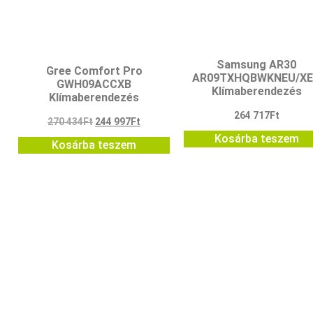
Samsung AR30
Gree Comfort Pro
AR09TXHQBWKNEU/X
GWH09ACCXB
Klímaberendezés
Klímaberendezés
264 717
Ft
270 434
Ft
244 997
Ft
Kosárba teszem
Kosárba teszem