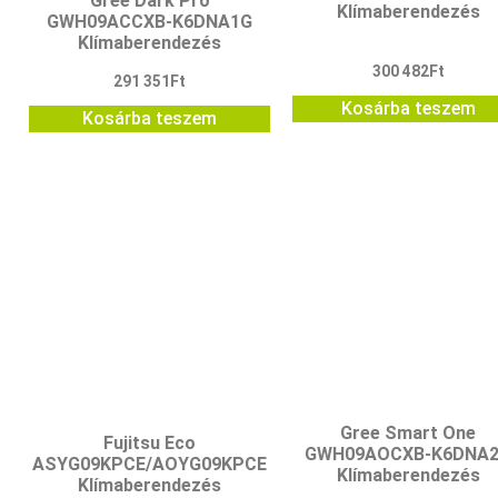
Gree Dark Pro
Klímaberendezés
GWH09ACCXB-K6DNA1G
Klímaberendezés
300 482
Ft
291 351
Ft
Kosárba teszem
Kosárba teszem
Gree Smart One
Fujitsu Eco
GWH09AOCXB-K6DNA
ASYG09KPCE/AOYG09KPCE
Klímaberendezés
Klímaberendezés