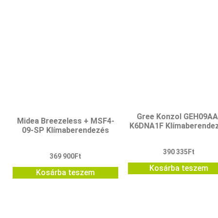
Gree Konzol GEH09AA
Midea Breezeless + MSF4-
K6DNA1F Klímaberende
09-SP Klímaberendezés
390 335
Ft
369 900
Ft
Kosárba teszem
Kosárba teszem