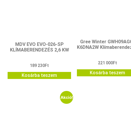
Gree Winter GWH09AG
MDV EVO EVO-026-SP
K6DNA2W Klímaberende
KLÍMABERENDEZÉS 2,6 KW
221 000
Ft
189 230
Ft
Kosárba teszem
Kosárba teszem
Akció!