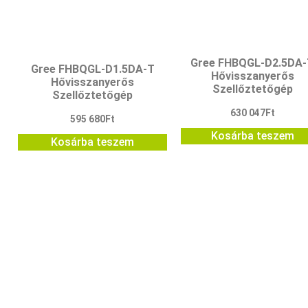
Gree FHBQGL-D2.5DA-
Gree FHBQGL-D1.5DA-T
Hővisszanyerős
Hővisszanyerős
Szellőztetőgép
Szellőztetőgép
630 047
Ft
595 680
Ft
Kosárba teszem
Kosárba teszem