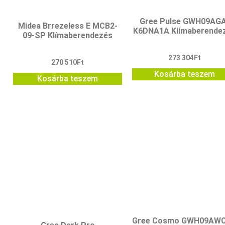
Gree Pulse GWH09AGA
Midea Brrezeless E MCB2-
K6DNA1A Klímaberende
09-SP Klímaberendezés
273 304
Ft
270 510
Ft
Kosárba teszem
Kosárba teszem
Gree Cosmo GWH09AW