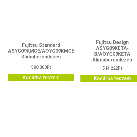
Fujitsu Design
Fujitsu Standard
ASYG09KETA-
ASYG09KMCE/AOYG09KMCE
B/AOYG09KETA
Klímaberendezés
Klímaberendezés
500 000
Ft
514 222
Ft
Kosárba teszem
Kosárba teszem