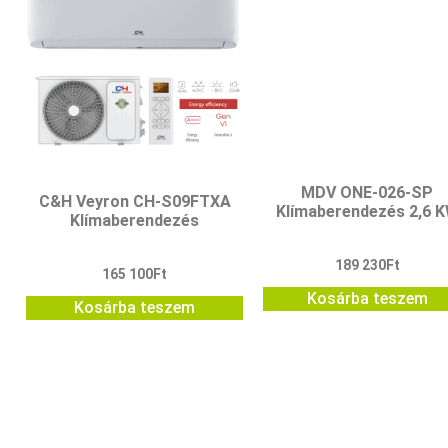
MDV ONE-026-SP
C&H Veyron CH-S09FTXA
Klímaberendezés 2,6 
Klímaberendezés
189 230
Ft
165 100
Ft
Kosárba teszem
Kosárba teszem