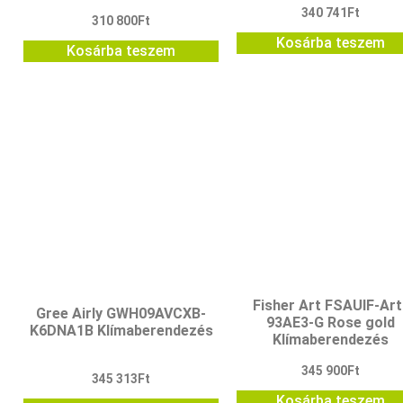
340 741
Ft
310 800
Ft
Kosárba teszem
Kosárba teszem
Fisher Art FSAUIF-Art
Gree Airly GWH09AVCXB-
93AE3-G Rose gold
K6DNA1B Klímaberendezés
Klímaberendezés
345 900
Ft
345 313
Ft
Kosárba teszem