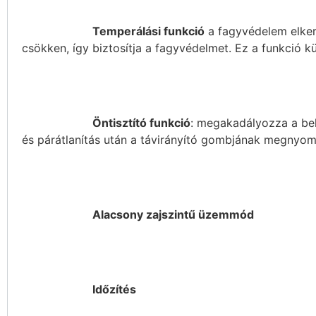
Temperálási funkció
a fagyvédelem elkerü
csökken, így biztosítja a fagyvédelmet. Ez a funkció k
Öntisztító funkció
: megakadályozza a be
és párátlanítás után a távirányító gombjának megnyom
Alacsony zajszintű üzemmód
Időzítés