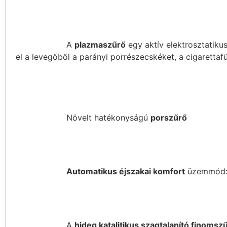
A
plazmaszűrő
egy aktív elektrosztatikus
el a levegőből a parányi porrészecskéket, a cigarettaf
Növelt hatékonyságú
porszűrő
Automatikus éjszakai komfort
üzemmód: e
A
hideg katalitikus szagtalanító finomsz