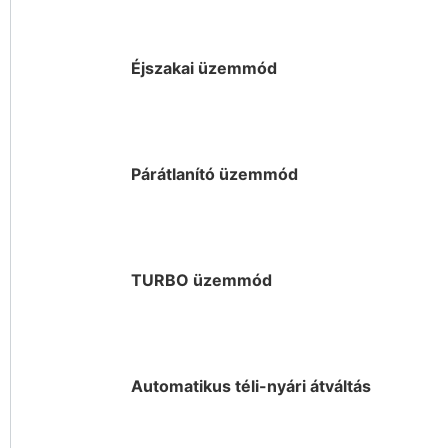
Éjszakai üzemmód
Párátlanító üzemmód
TURBO üzemmód
Automatikus téli-nyári átváltás