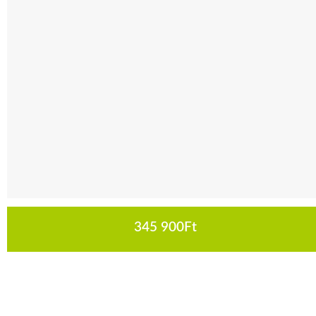
345 900
Ft