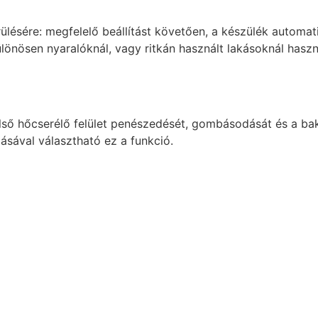
lésére: megfelelő beállítást követően, a készülék automat
ülönösen nyaralóknál, vagy ritkán használt lakásoknál hasz
lső hőcserélő felület penészedését, gombásodását és a ba
ásával választható ez a funkció.