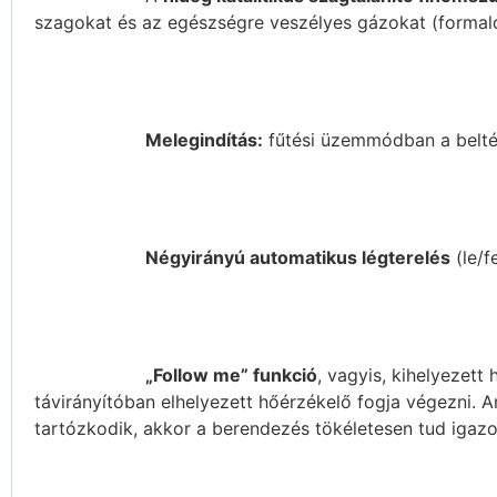
szagokat és az egészségre veszélyes gázokat (formald
Melegindítás:
fűtési üzemmódban a beltéri
Négyirányú automatikus légterelés
(le/f
„Follow me” funkció
, vagyis, kihelyezet
távirányítóban elhelyezett hőérzékelő fogja végezni. A
tartózkodik, akkor a berendezés tökéletesen tud igazo