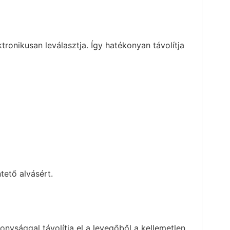
tronikusan leválasztja. Így hatékonyan távolítja
tető alvásért.
onysággal távolítja el a levegőből a kellemetlen