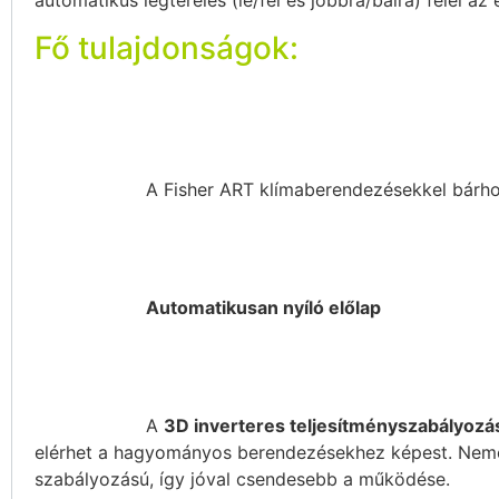
automatikus légterelés (le/fel és jobbra/balra) felel a
Fő tulajdonságok:
A Fisher ART klímaberendezésekkel bárhon
Automatikusan nyíló előlap
A
3D inverteres teljesítményszabályozá
elérhet a hagyományos berendezésekhez képest. Nemcsa
szabályozású, így jóval csendesebb a működése.