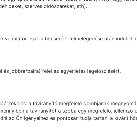
ehideket, szerves oldószereket, stb).
 ventilátor csak a hőcserélő felmelegedése után indul el, 
el és jobbra/balra) felel az egyenletes légeloszlásért.
t hőérzékelés: a távirányító megfelelő gombjának megnyomá
mennyiben a távirányítót a szoba egy megfelelő, jellemző po
dni az Ön igényeihez és pontosan tudja tartani a kívánt hő