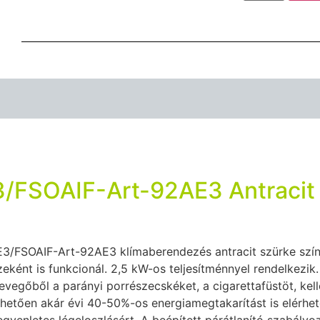
3/FSOAIF-Art-92AE3 Antracit
AE3/FSOAIF-Art-92AE3 klímaberendezés antracit szürke szín
zeként is funkcionál. 2,5 kW-os teljesítménnyel rendelkezik
levegőből a parányi porrészecskéket, a cigarettafüstöt, ke
nhetően akár évi 40-50%-os energiamegtakarítást is elérhe