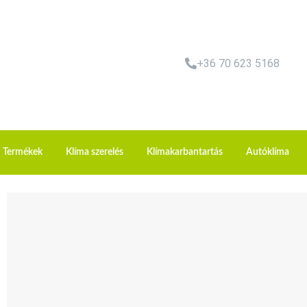
+36 70 623 5168
Termékek
Klíma szerelés
Klímakarbantartás
Autóklíma