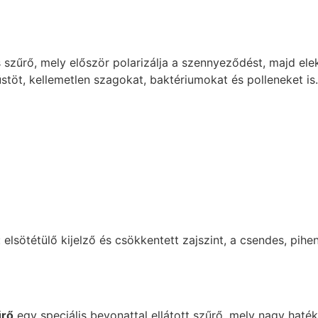
 szűrő, mely először polarizálja a szennyeződést, majd elek
üstöt, kellemetlen szagokat, baktériumokat és polleneket is.
lsötétülő kijelző és csökkentett zajszint, a csendes, pihen
űrő
egy speciális bevonattal ellátott szűrő, mely nagy haték