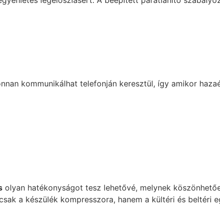
z egyenletes légeloszlásért. A beépített párátlanító szabályo
nan kommunikálhat telefonján keresztül, így amikor hazaér
s
olyan hatékonyságot tesz lehetővé, melynek köszönhetőe
k a készülék kompresszora, hanem a kültéri és beltéri eg