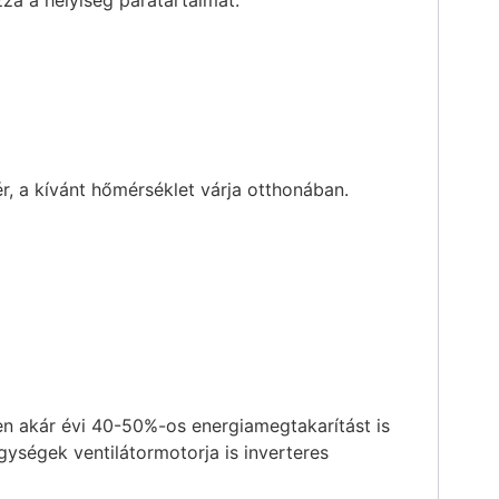
zza a helyiség páratartalmát.
, a kívánt hőmérséklet várja otthonában.
n akár évi 40-50%-os energiamegtakarítást is
ységek ventilátormotorja is inverteres