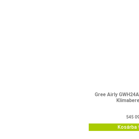
Gree Airly GWH2
Klímaber
545 0
Kosárba 