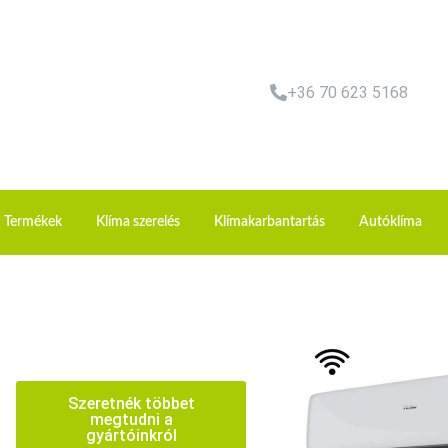
+36 70 623 5168
Termékek
Klíma szerelés
Klímakarbantartás
Autóklíma
Szeretnék többet
megtudni a
gyártóinkról