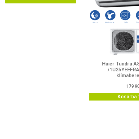
Haier Tundra 
/1U25YEEFRA 
klímaber
179 9
Kosárba 