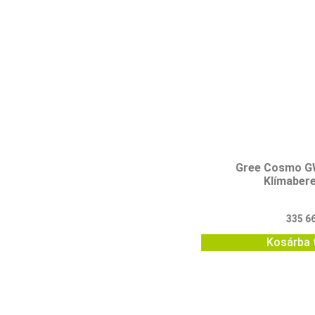
Gree Cosmo 
Klímaber
335 6
Kosárba 