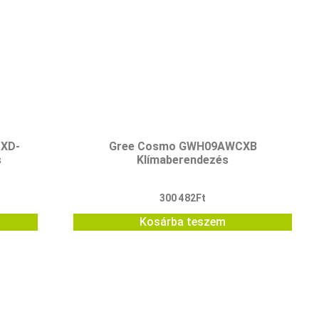
CXD-
Gree Cosmo GWH09AWCXB
s
Klímaberendezés
300 482
Ft
Kosárba teszem