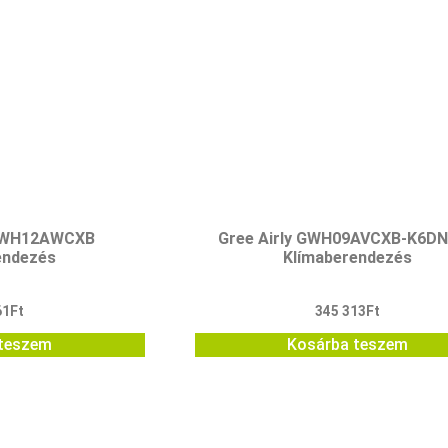
GWH12AWCXB
Gree Airly GWH09AVCXB-K6D
endezés
Klímaberendezés
61
Ft
345 313
Ft
teszem
Kosárba teszem