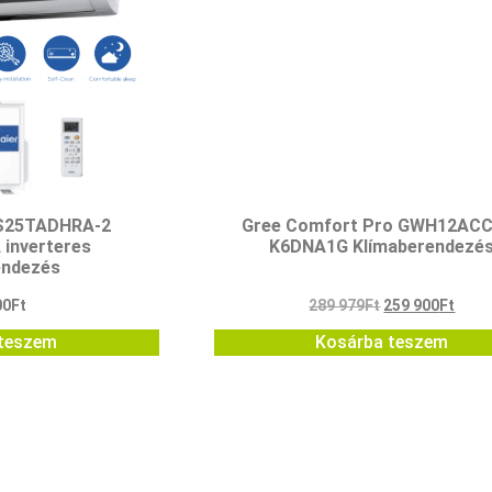
AS25TADHRA-2
Gree Comfort Pro GWH12AC
inverteres
K6DNA1G Klímaberendezé
endezés
00
Ft
289 979
Ft
259 900
Ft
teszem
Kosárba teszem