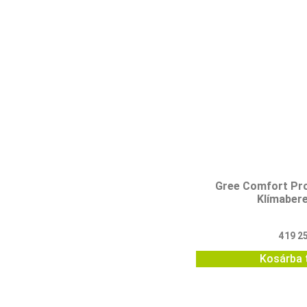
Gree Comfort P
Klímaber
419 2
Kosárba 