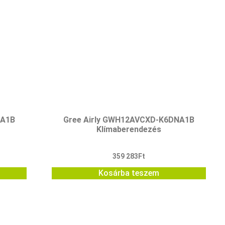
NA1B
Gree Airly GWH12AVCXD-K6DNA1B
Klímaberendezés
359 283
Ft
Kosárba teszem