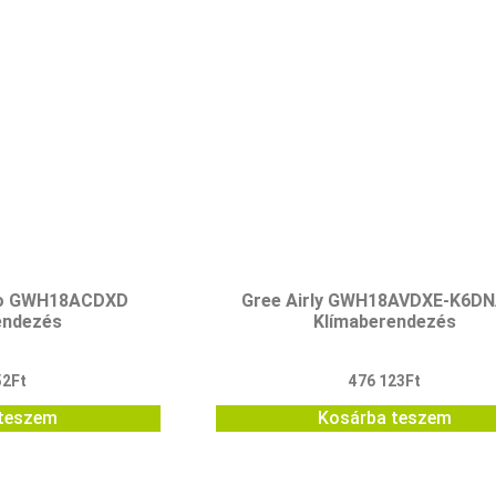
ro GWH18ACDXD
Gree Airly GWH18AVDXE-K6D
endezés
Klímaberendezés
52
Ft
476 123
Ft
teszem
Kosárba teszem