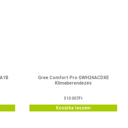
NA1B
Gree Comfort Pro GWH24ACDXE
Klímaberendezés
510 007
Ft
Kosárba teszem