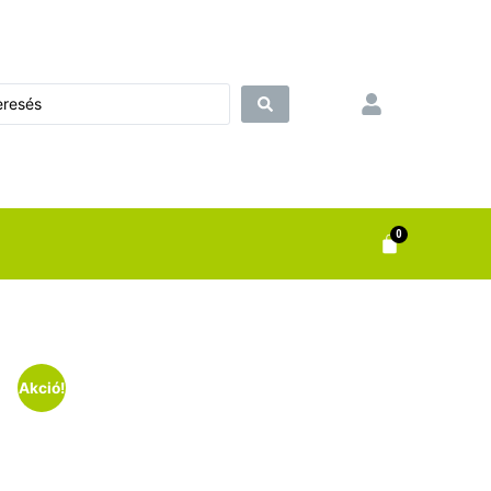
0
Akció!