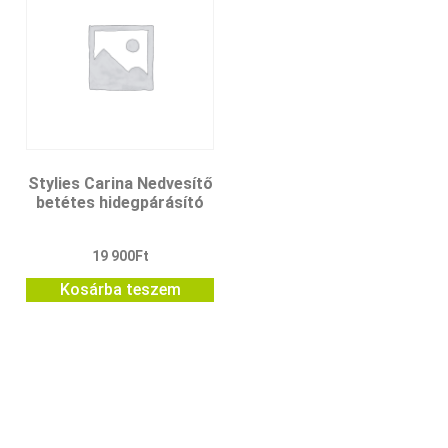
Stylies Carina Nedvesítő
betétes hidegpárásító
19 900
Ft
Kosárba teszem