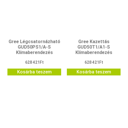
Gree Légcsatornázható
Gree Kazettás
GUD50PS1/A-S
GUD50T1/A1-S
Klímaberendezés
Klímaberendezés
628 421
Ft
628 421
Ft
Kosárba teszem
Kosárba teszem