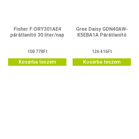
Fisher F-DRY301AE4
Gree Daisy GDN40AW-
párátlanító 30 liter/nap
K5EBA1A Párátlanító
108 778
Ft
126 416
Ft
Kosárba teszem
Kosárba teszem