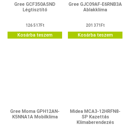
Gree GCF350ASND
Gree GJC09AF-E6RNB3A
Légtisztító
Ablakklíma
126 517
Ft
201 371
Ft
Kosárba teszem
Kosárba teszem
Gree Moma GPH12AN-
Midea MCA3-12HRFN8-
K5NNA1A Mobilklíma
SP Kazettás
Klímaberendezés