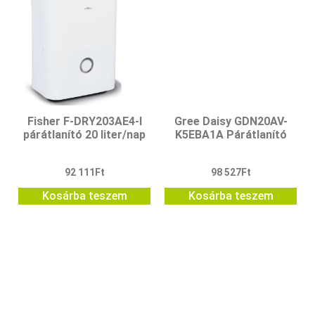
Fisher F-DRY203AE4-I
Gree Daisy GDN20AV-
párátlanító 20 liter/nap
K5EBA1A Párátlanító
92 111
Ft
98 527
Ft
Kosárba teszem
Kosárba teszem