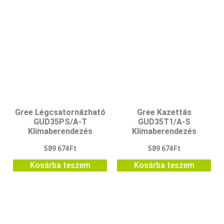
Gree Légcsatornázható
Gree Kazettás
GUD35PS/A-T
GUD35T1/A-S
Klímaberendezés
Klímaberendezés
589 674
Ft
589 674
Ft
Kosárba teszem
Kosárba teszem