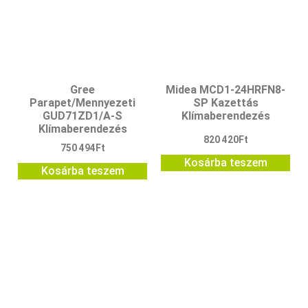
Gree
Midea MCD1-24HRFN8-
Parapet/Mennyezeti
SP Kazettás
GUD71ZD1/A-S
Klímaberendezés
Klímaberendezés
820 420
Ft
750 494
Ft
Kosárba teszem
Kosárba teszem