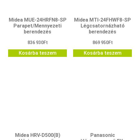
Midea MUE-24HRFN8-SP
Midea MTI-24FHWF8-SP
Parapet/Mennyezeti
Légcsatornázható
berendezés
berendezés
836 930
Ft
869 950
Ft
Kosárba teszem
Kosárba teszem
Midea HRV-D500(B)
Panasonic