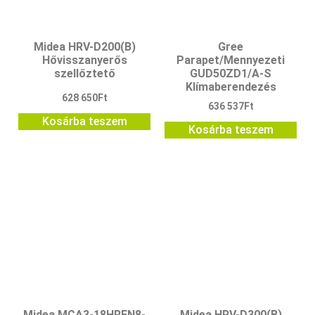
Midea HRV-D200(B)
Gree
Hővisszanyerős
Parapet/Mennyezeti
szellőztető
GUD50ZD1/A-S
Klímaberendezés
628 650
Ft
636 537
Ft
Kosárba teszem
Kosárba teszem
Midea MCA3-18HRFN8-
Midea HRV-D300(B)