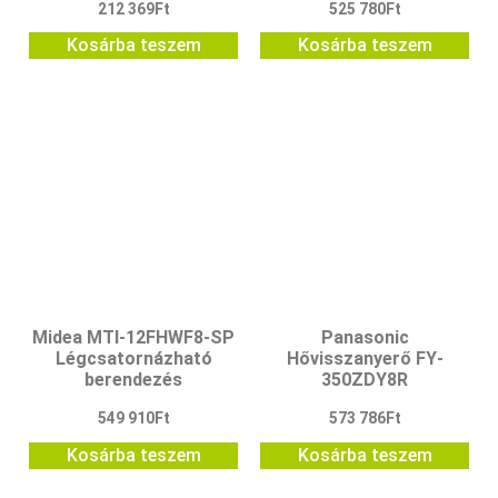
212 369
Ft
525 780
Ft
Kosárba teszem
Kosárba teszem
Midea MTI-12FHWF8-SP
Panasonic
Légcsatornázható
Hővisszanyerő FY‐
berendezés
350ZDY8R
549 910
Ft
573 786
Ft
Kosárba teszem
Kosárba teszem