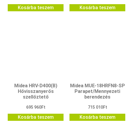
Kosárba teszem
Kosárba teszem
Midea HRV-D400(B)
Midea MUE-18HRFN8-SP
Hővisszanyerős
Parapet/Mennyezeti
szellőztető
berendezés
695 960
Ft
715 010
Ft
Kosárba teszem
Kosárba teszem