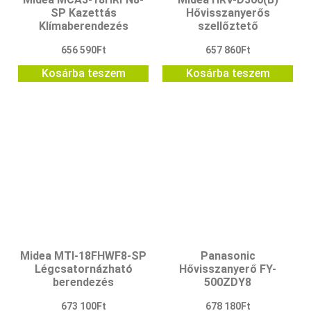
SP Kazettás
Hővisszanyerős
Klímaberendezés
szellőztető
656 590
Ft
657 860
Ft
Kosárba teszem
Kosárba teszem
Midea MTI-18FHWF8-SP
Panasonic
Légcsatornázható
Hővisszanyerő FY-
berendezés
500ZDY8
673 100
Ft
678 180
Ft