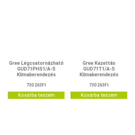
Gree Légcsatornázható
Gree Kazettás
GUD71PHS1/A-S
GUD71T1/A-S
Klímaberendezés
Klímaberendezés
730 263
Ft
730 263
Ft
Kosárba teszem
Kosárba teszem