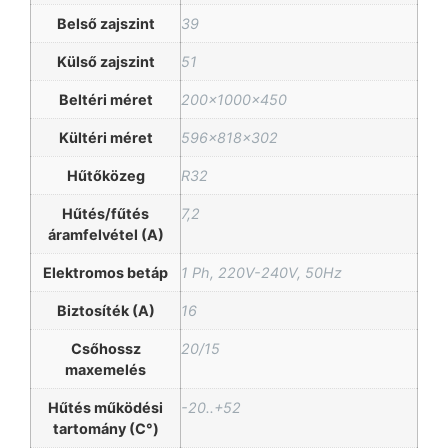
Belső zajszint
39
Külső zajszint
51
Beltéri méret
200x1000x450
Kültéri méret
596x818x302
Hűtőközeg
R32
Hűtés/fűtés
7,2
áramfelvétel (A)
Elektromos betáp
1 Ph, 220V-240V, 50Hz
Biztosíték (A)
16
Csőhossz
20/15
maxemelés
Hűtés működési
-20..+52
tartomány (C°)