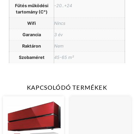
Fűtés működési
-20..+24
tartomány (C°)
Wifi
Nincs
Garancia
3 év
Raktáron
Nem
Szobaméret
45-65 m²
KAPCSOLÓDÓ TERMÉKEK