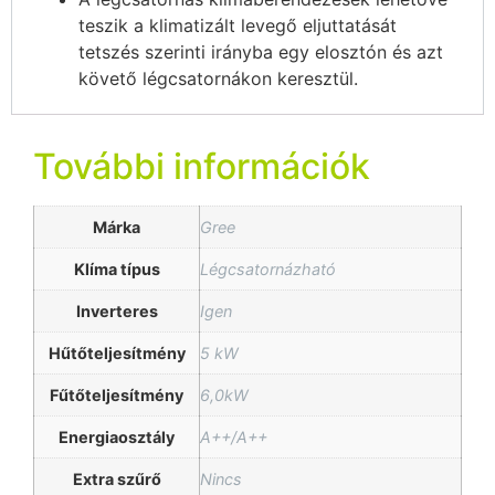
teszik a klimatizált levegő eljuttatását
tetszés szerinti irányba egy elosztón és azt
követő légcsatornákon keresztül.
További információk
Márka
Gree
Klíma típus
Légcsatornázható
Inverteres
Igen
Hűtőteljesítmény
5 kW
Fűtőteljesítmény
6,0kW
Energiaosztály
A++/A++
Extra szűrő
Nincs