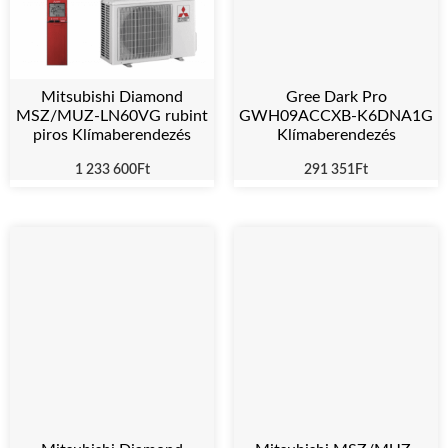
Gree Dark Pro
Mitsubishi Diamond
GWH09ACCXB-K6DNA1G
MSZ/MUZ-LN60VG rubint
Klímaberendezés
piros Klímaberendezés
291 351
Ft
1 233 600
Ft