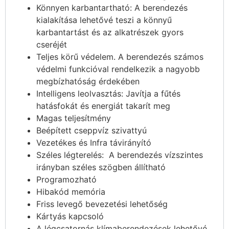
Könnyen karbantartható: A berendezés
kialakítása lehetővé teszi a könnyű
karbantartást és az alkatrészek gyors
cseréjét
Teljes körű védelem. A berendezés számos
védelmi funkcióval rendelkezik a nagyobb
megbízhatóság érdekében
Intelligens leolvasztás: Javítja a fűtés
hatásfokát és energiát takarít meg
Magas teljesítmény
Beépített cseppvíz szivattyú
Vezetékes és Infra távirányító
Széles légterelés: A berendezés vízszintes
irányban széles szögben állítható
Programozható
Hibakód memória
Friss levegő bevezetési lehetőség
Kártyás kapcsoló
A légcsatornás klímaberendezések lehetővé