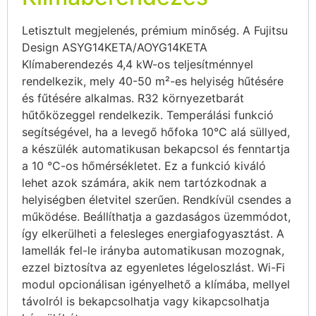
Letisztult megjelenés, prémium minőség. A Fujitsu
Design ASYG14KETA/AOYG14KETA
Klímaberendezés 4,4 kW-os teljesítménnyel
rendelkezik, mely 40-50 m²-es helyiség hűtésére
és fűtésére alkalmas. R32 környezetbarát
hűtőközeggel rendelkezik. Temperálási funkció
segítségével, ha a levegő hőfoka 10°C alá süllyed,
a készülék automatikusan bekapcsol és fenntartja
a 10 °C-os hőmérsékletet. Ez a funkció kiváló
lehet azok számára, akik nem tartózkodnak a
helyiségben életvitel szerűen. Rendkívül csendes a
működése. Beállíthatja a gazdaságos üzemmódot,
így elkerülheti a felesleges energiafogyasztást. A
lamellák fel-le irányba automatikusan mozognak,
ezzel biztosítva az egyenletes légeloszlást. Wi-Fi
modul opcionálisan igényelhető a klímába, mellyel
távolról is bekapcsolhatja vagy kikapcsolhatja