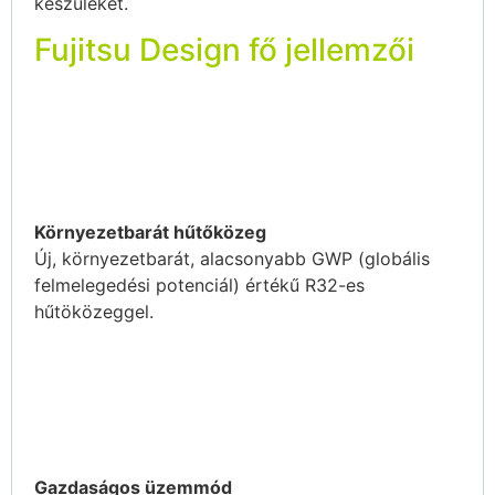
készülékét.
Fujitsu Design fő jellemzői
Környezetbarát hűtőközeg
Új, környezetbarát, alacsonyabb GWP (globális
felmelegedési potenciál) értékű R32-es
hűtöközeggel.
Gazdaságos üzemmód