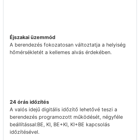
Éjszakai üzemmód
A berendezés fokozatosan változtatja a helyiség
hőmérsékletét a kellemes alvás érdekében.
24 órás időzítés
A valós idejű digitális időzítő lehetővé teszi a
berendezés programozott működését, négyféle
beállítással:BE, KI, BE+KI, KI+BE kapcsolás
időzítésével.