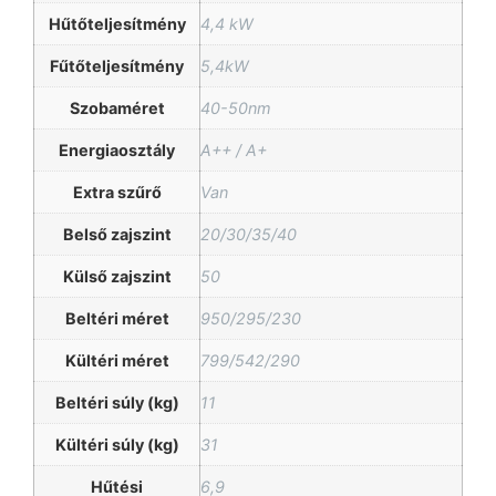
Hűtőteljesítmény
4,4 kW
Fűtőteljesítmény
5,4kW
Szobaméret
40-50nm
Energiaosztály
A++ / A+
Extra szűrő
Van
Belső zajszint
20/30/35/40
Külső zajszint
50
Beltéri méret
950/295/230
Kültéri méret
799/542/290
Beltéri súly (kg)
11
Kültéri súly (kg)
31
Hűtési
6,9