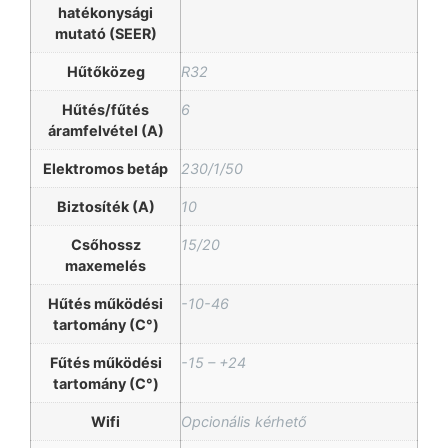
hatékonysági
mutató (SEER)
Hűtőközeg
R32
Hűtés/fűtés
6
áramfelvétel (A)
Elektromos betáp
230/1/50
Biztosíték (A)
10
Csőhossz
15/20
maxemelés
Hűtés működési
-10-46
tartomány (C°)
Fűtés működési
-15 – +24
tartomány (C°)
Wifi
Opcionális kérhető