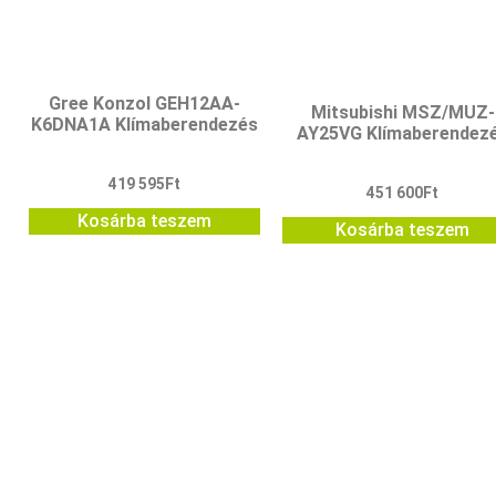
Gree Konzol GEH12AA-
Mitsubishi MSZ/MUZ-
K6DNA1A Klímaberendezés
AY25VG Klímaberendez
419 595
Ft
451 600
Ft
Kosárba teszem
Kosárba teszem