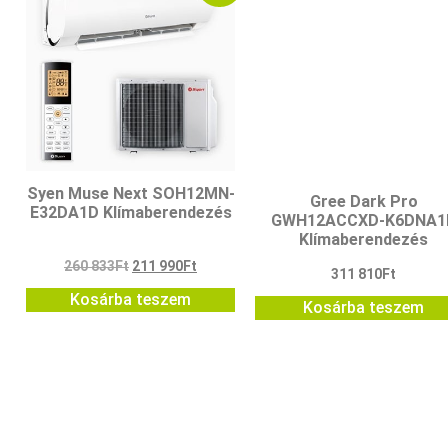
Syen Muse Next SOH12MN-
Gree Dark Pro
E32DA1D Klímaberendezés
GWH12ACCXD-K6DNA1
Klímaberendezés
260 833
Ft
211 990
Ft
311 810
Ft
Kosárba teszem
Kosárba teszem