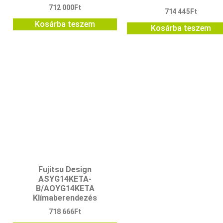
712 000
Ft
714 445
Ft
Kosárba teszem
Kosárba teszem
Fujitsu Design
ASYG14KETA-
B/AOYG14KETA
Klímaberendezés
718 666
Ft