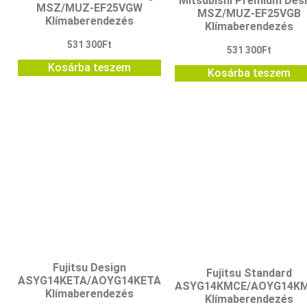
Mitsubishi Premium Des
MSZ/MUZ-EF25VGW
MSZ/MUZ-EF25VGB
Klímaberendezés
Klímaberendezés
531 300
Ft
531 300
Ft
Kosárba teszem
Kosárba teszem
Fujitsu Design
Fujitsu Standard
ASYG14KETA/AOYG14KETA
ASYG14KMCE/AOYG14K
Klímaberendezés
Klímaberendezés