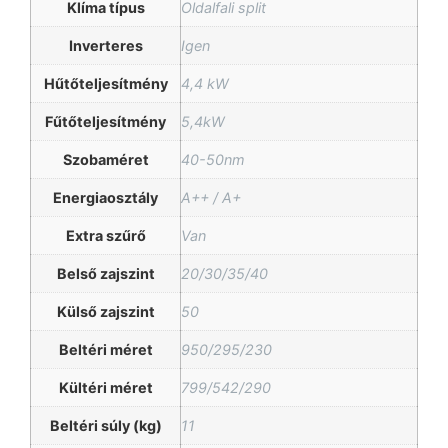
Klíma típus
Oldalfali split
Inverteres
Igen
Hűtőteljesítmény
4,4 kW
Fűtőteljesítmény
5,4kW
Szobaméret
40-50nm
Energiaosztály
A++ / A+
Extra szűrő
Van
Belső zajszint
20/30/35/40
Külső zajszint
50
Beltéri méret
950/295/230
Kültéri méret
799/542/290
Beltéri súly (kg)
11