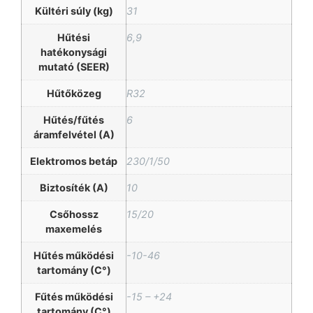
Kültéri súly (kg)
31
Hűtési
6,9
hatékonysági
mutató (SEER)
Hűtőközeg
R32
Hűtés/fűtés
6
áramfelvétel (A)
Elektromos betáp
230/1/50
Biztosíték (A)
10
Csőhossz
15/20
maxemelés
Hűtés működési
-10-46
tartomány (C°)
Fűtés működési
-15 – +24
tartomány (C°)