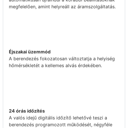
megfelelően, amint helyreáll az áramszolgáltatás.
Éjszakai üzemmód
A berendezés fokozatosan változtatja a helyiség
hőmérsékletét a kellemes alvás érdekében.
24 órás időzítés
A valós idejű digitális időzítő lehetővé teszi a
berendezés programozott működését, négyféle