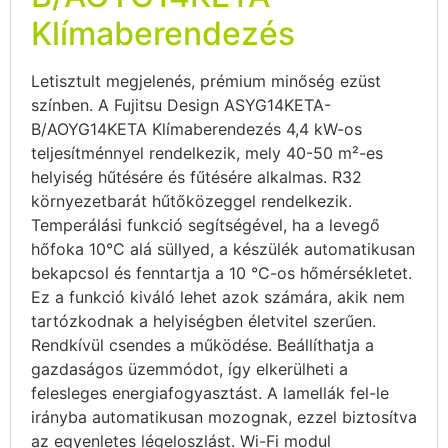
Klímaberendezés
Letisztult megjelenés, prémium minőség ezüst
színben. A Fujitsu Design ASYG14KETA-
B/AOYG14KETA Klímaberendezés 4,4 kW-os
teljesítménnyel rendelkezik, mely 40-50 m²-es
helyiség hűtésére és fűtésére alkalmas. R32
környezetbarát hűtőközeggel rendelkezik.
Temperálási funkció segítségével, ha a levegő
hőfoka 10°C alá süllyed, a készülék automatikusan
bekapcsol és fenntartja a 10 °C-os hőmérsékletet.
Ez a funkció kiváló lehet azok számára, akik nem
tartózkodnak a helyiségben életvitel szerűen.
Rendkívül csendes a működése. Beállíthatja a
gazdaságos üzemmódot, így elkerülheti a
felesleges energiafogyasztást. A lamellák fel-le
irányba automatikusan mozognak, ezzel biztosítva
az egyenletes légeloszlást. Wi-Fi modul