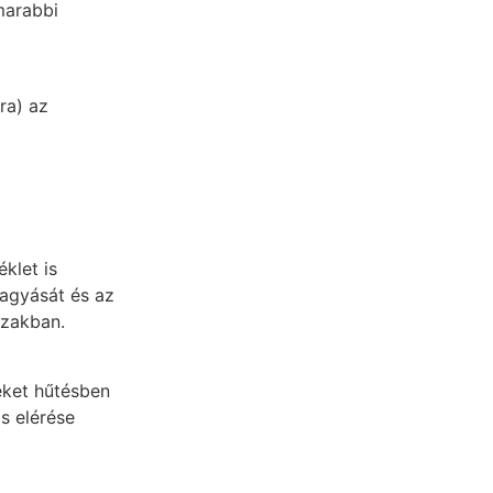
marabbi
ra) az
klet is
fagyását és az
szakban.
éket hűtésben
s elérése