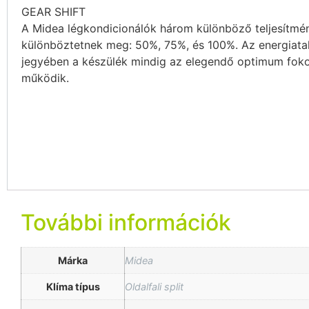
GEAR SHIFT
A Midea légkondicionálók három különböző teljesítmé
különböztetnek meg: 50%, 75%, és 100%. Az energiat
jegyében a készülék mindig az elegendő optimum fok
működik.
További információk
Márka
Midea
Klíma típus
Oldalfali split