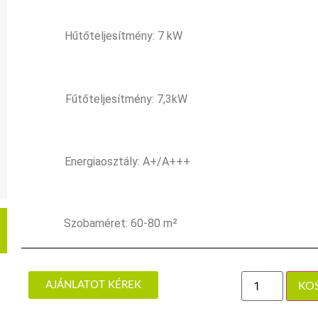
Hűtőteljesítmény: 7 kW
Fűtőteljesítmény: 7,3kW
Energiaosztály: A+/A+++
Szobaméret: 60-80 m²
AJÁNLATOT KÉREK
KO