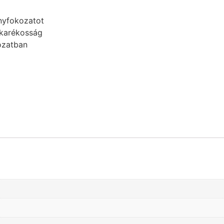
nyfokozatot
akarékosság
ozatban