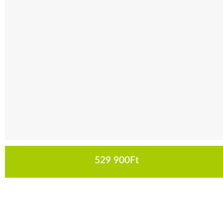
529 900
Ft