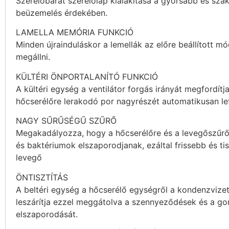
Szerelőbarát szerelőlap kialakítása a gyorsabb és sza
beüzemelés érdekében.
LAMELLA MEMÓRIA FUNKCIÓ
Minden újrainduláskor a lemellák az előre beállított 
megállni.
KÜLTÉRI ÖNPORTALANÍTÓ FUNKCIÓ
A kültéri egység a ventilátor forgás irányát megfordítja
hőcserélőre lerakodó por nagyrészét automatikusan lef
NAGY SŰRŰSÉGŰ SZŰRŐ
Megakadályozza, hogy a hőcserélőre és a levegőszűr
és baktériumok elszaporodjanak, ezáltal frissebb és ti
levegő
ÖNTISZTÍTÁS
A beltéri egység a hőcserélő egységről a kondenzvize
leszárítja ezzel meggátolva a szennyeződések és a g
elszaporodását.