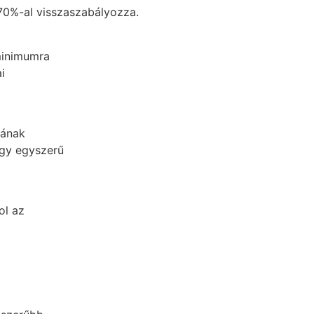
70%-al visszaszabályozza.
minimumra
i
jának
egy egyszerű
ol az