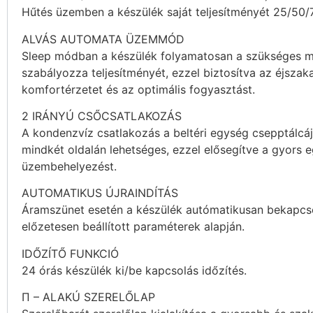
Hűtés üzemben a készülék saját teljesítményét 25/50/
ALVÁS AUTOMATA ÜZEMMÓD
Sleep módban a készülék folyamatosan a szükséges 
szabályozza teljesítményét, ezzel biztosítva az éjszaka
komfortérzetet és az optimális fogyasztást.
2 IRÁNYÚ CSŐCSATLAKOZÁS
A kondenzvíz csatlakozás a beltéri egység csepptálcá
mindkét oldalán lehetséges, ezzel elősegítve a gyors 
üzembehelyezést.
AUTOMATIKUS ÚJRAINDÍTÁS
Áramszünet esetén a készülék autómatikusan bekapcs
előzetesen beállított paraméterek alapján.
IDŐZÍTŐ FUNKCIÓ
24 órás készülék ki/be kapcsolás időzítés.
Π – ALAKÚ SZERELŐLAP