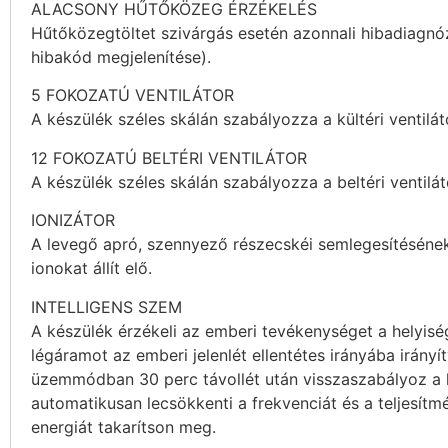
ALACSONY HŰTŐKÖZEG ÉRZÉKELÉS
Hűtőközegtöltet szivárgás esetén azonnali hibadiagnó
hibakód megjelenítése).
5 FOKOZATÚ VENTILÁTOR
A készülék széles skálán szabályozza a kültéri ventilát
12 FOKOZATÚ BELTÉRI VENTILÁTOR
A készülék széles skálán szabályozza a beltéri ventilát
IONIZÁTOR
A levegő apró, szennyező részecskéi semlegesítéséne
ionokat állít elő.
INTELLIGENS SZEM
A készülék érzékeli az emberi tevékenységet a helyisé
légáramot az emberi jelenlét ellentétes irányába irányí
üzemmódban 30 perc távollét után visszaszabályoz a 
automatikusan lecsökkenti a frekvenciát és a teljesítm
energiát takarítson meg.