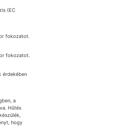
zis (EC
or fokozatot.
or fokozatot.
k érdekében
gben, a
tva. Hűtés
készülék,
ényt, hogy