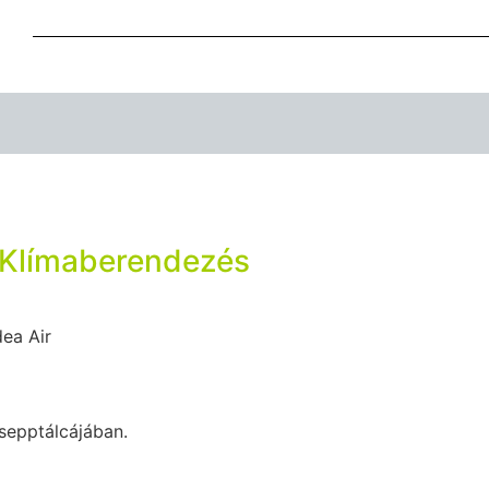
 Klímaberendezés
dea Air
sepptálcájában.