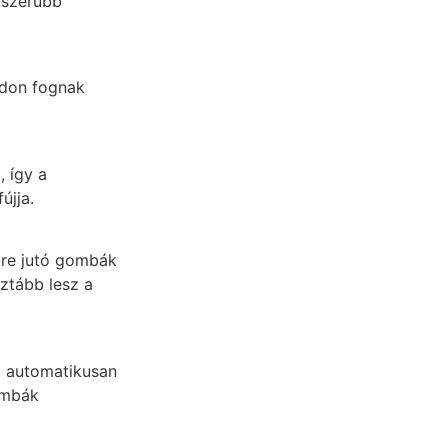
kszerűbb
módon fognak
, így a
újja.
őre jutó gombák
sztább lesz a
t automatikusan
ombák