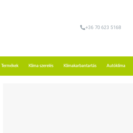
+36 70 623 5168
Termékek
Klíma szerelés
Klímakarbantartás
Autóklíma