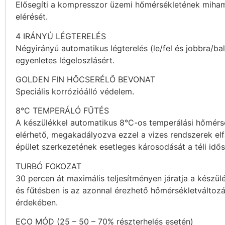
Elősegíti a kompresszor üzemi hőmérsékletének miha
elérését.
4 IRÁNYÚ LÉGTERELÉS
Négyirányú automatikus légterelés (le/fel és jobbra/bal
egyenletes légeloszlásért.
GOLDEN FIN HŐCSERÉLŐ BEVONAT
Speciális korrózióálló védelem.
8°C TEMPERÁLÓ FŰTÉS
A készülékkel automatikus 8°C-os temperálási hőmérsé
elérhető, megakadályozva ezzel a vizes rendszerek el
épület szerkezetének esetleges károsodását a téli idő
TURBÓ FOKOZAT
30 percen át maximális teljesítményen járatja a készül
és fűtésben is az azonnal érezhető hőmérsékletváltozá
érdekében.
ECO MÓD (25 – 50 – 70% részterhelés esetén)