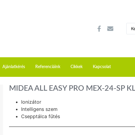
Ajánlatkérés
Referenciáink
Cikkek
Kapcsolat
MIDEA ALL EASY PRO MEX-24-SP 
Ionizátor
Intelligens szem
Csepptálca fűtés