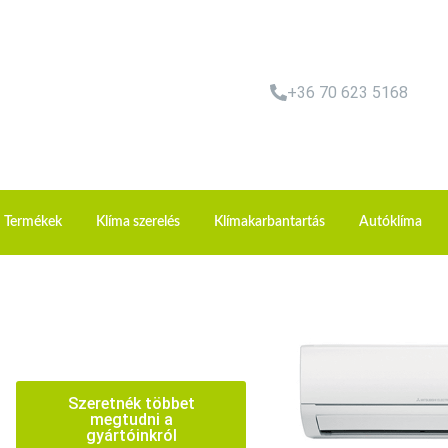
+36 70 623 5168
Termékek
Klíma szerelés
Klímakarbantartás
Autóklíma
Szeretnék többet
megtudni a
gyártóinkról