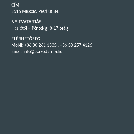
CÍM
3516 Miskolc, Pesti út 84.
NYITVATARTÁS
Hétfőtől – Péntekig: 8-17 óráig
ELÉRHETŐSÉG
Mobil: +36 30 261 1335 , +36 30 257 4126
Email:
info@borsodklima.hu