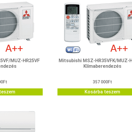
R25VF/MUZ-HR25VF
Mitsubishi MSZ-HR35VFK/MUZ-
endezés
Klímaberendezés
00
Ft
357 000
Ft
teszem
Kosárba teszem