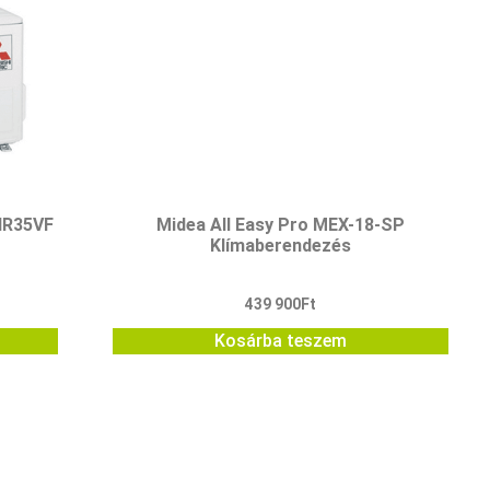
HR35VF
Midea All Easy Pro MEX-18-SP
Klímaberendezés
439 900
Ft
Kosárba teszem