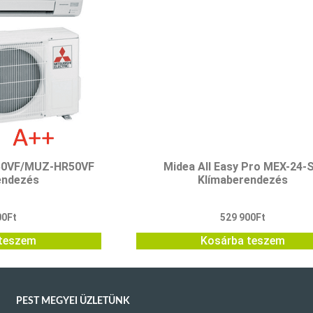
R50VF/MUZ-HR50VF
Midea All Easy Pro MEX-24-
endezés
Klímaberendezés
00
Ft
529 900
Ft
teszem
Kosárba teszem
PEST MEGYEI ÜZLETÜNK