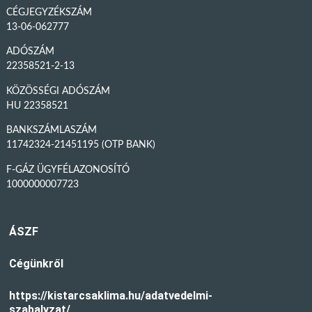
CÉGJEGYZÉKSZÁM
13-06-062777
ADÓSZÁM
22358521-2-13
KÖZÖSSÉGI ADÓSZÁM
HU 22358521
BANKSZÁMLASZÁM
11742324-21451195 (OTP BANK)
F-GÁZ ÜGYFÉLAZONOSÍTÓ
1000000007723
ÁSZF
Cégünkről
https://kistarcsaklima.hu/adatvedelmi-
szabalyzat/