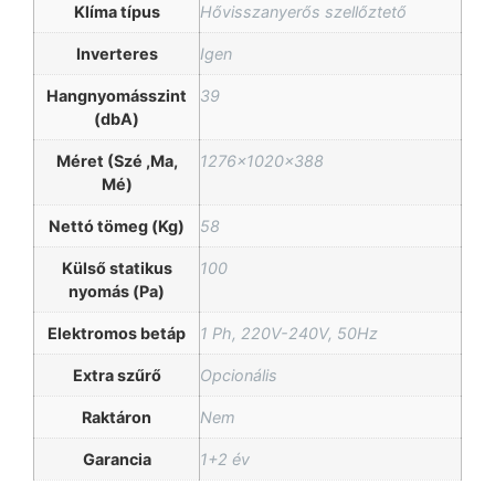
Klíma típus
Hővisszanyerős szellőztető
Inverteres
Igen
Hangnyomásszint
39
(dbA)
Méret (Szé ,Ma,
1276x1020x388
Mé)
Nettó tömeg (Kg)
58
Külső statikus
100
nyomás (Pa)
Elektromos betáp
1 Ph, 220V-240V, 50Hz
Extra szűrő
Opcionális
Raktáron
Nem
Garancia
1+2 év