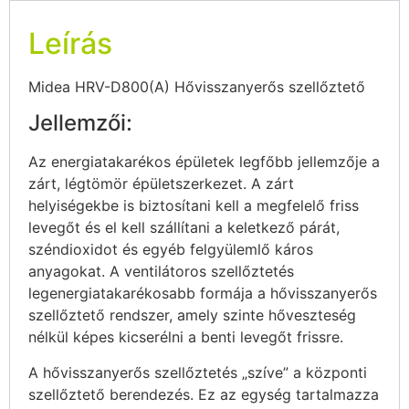
Leírás
Midea HRV-D800(A) Hővisszanyerős szellőztető
Jellemzői:
Az energiatakarékos épületek legfőbb jellemzője a
zárt, légtömör épületszerkezet. A zárt
helyiségekbe is biztosítani kell a megfelelő friss
levegőt és el kell szállítani a keletkező párát,
széndioxidot és egyéb felgyülemlő káros
anyagokat. A ventilátoros szellőztetés
legenergiatakarékosabb formája a hővisszanyerős
szellőztető rendszer, amely szinte hőveszteség
nélkül képes kicserélni a benti levegőt frissre.
A hővisszanyerős szellőztetés „szíve” a központi
szellőztető berendezés. Ez az egység tartalmazza