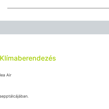
 Klímaberendezés
dea Air
sepptálcájában.