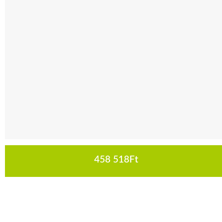
458 518
Ft