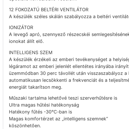
12 FOKOZATÚ BELTÉRI VENTILÁTOR
A készülék széles skálán szabályozza a beltéri ventilát
IONIZÁTOR
A levegő apró, szennyező részecskéi semlegesítéséne
ionokat állít elő.
INTELLIGENS SZEM
A készülék érzékeli az emberi tevékenységet a helyisé
légáramot az emberi jelenlét ellentétes irányába irányí
üzemmódban 30 perc távollét után visszaszabályoz a 
automatikusan lecsökkenti a frekvenciát és a teljesítm
energiát takarítson meg.
Műszaki tartalma lehetővé teszi szerverhűtésre is
Ultra magas hűtési hatékonyság
Hatékony fűtés -30°C-ban is
Magas komfortérzet az „intelligens szemnek”
köszönhetően.