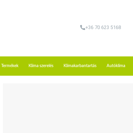
+36 70 623 5168
Termékek
Klíma szerelés
Klímakarbantartás
Autóklíma