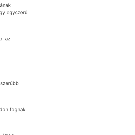
jának
egy egyszerű
ol az
kszerűbb
módon fognak