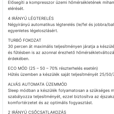
Elősegíti a kompresszor üzemi hőmérsékletének miha
elérését.
4 IRÁNYÚ LÉGTERELÉS
Négyirányú automatikus légterelés (le/fel és jobbra/bal
egyenletes légeloszlásért.
TURBÓ FOKOZAT
30 percen át maximális teljesítményen járatja a készül
és fűtésben is az azonnal érezhető hőmérsékletváltozá
érdekében.
ECO MÓD (25 – 50 – 70% részterhelés esetén)
Hűtés üzemben a készülék saját teljesítményét 25/50/
ALVÁS AUTOMATA ÜZEMMÓD
Sleep módban a készülék folyamatosan a szükséges 
szabályozza teljesítményét, ezzel biztosítva az éjszaka
komfortérzetet és az optimális fogyasztást.
2 IRÁNYÚ CSŐCSATLAKOZÁS