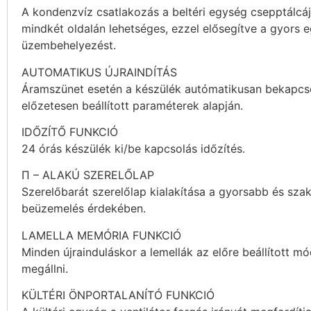
A kondenzvíz csatlakozás a beltéri egység csepptálcá
mindkét oldalán lehetséges, ezzel elősegítve a gyors 
üzembehelyezést.
AUTOMATIKUS ÚJRAINDÍTÁS
Áramszünet esetén a készülék autómatikusan bekapcs
előzetesen beállított paraméterek alapján.
IDŐZÍTŐ FUNKCIÓ
24 órás készülék ki/be kapcsolás időzítés.
Π – ALAKÚ SZERELŐLAP
Szerelőbarát szerelőlap kialakítása a gyorsabb és sza
beüzemelés érdekében.
LAMELLA MEMÓRIA FUNKCIÓ
Minden újrainduláskor a lemellák az előre beállított 
megállni.
KÜLTÉRI ÖNPORTALANÍTÓ FUNKCIÓ