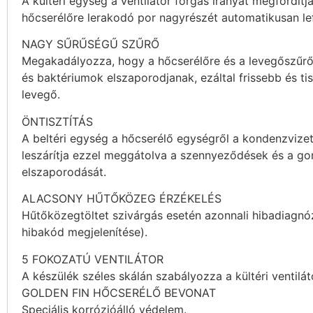
A kültéri egység a ventilátor forgás irányát megfordítja
hőcserélőre lerakodó por nagyrészét automatikusan lef
NAGY SŰRŰSÉGŰ SZŰRŐ
Megakadályozza, hogy a hőcserélőre és a levegőszűr
és baktériumok elszaporodjanak, ezáltal frissebb és ti
levegő.
ÖNTISZTÍTÁS
A beltéri egység a hőcserélő egységről a kondenzvize
leszárítja ezzel meggátolva a szennyeződések és a g
elszaporodását.
ALACSONY HŰTŐKÖZEG ÉRZÉKELÉS
Hűtőközegtöltet szivárgás esetén azonnali hibadiagnó
hibakód megjelenítése).
5 FOKOZATÚ VENTILÁTOR
A készülék széles skálán szabályozza a kültéri ventilát
GOLDEN FIN HŐCSERÉLŐ BEVONAT
Speciális korrózióálló védelem.