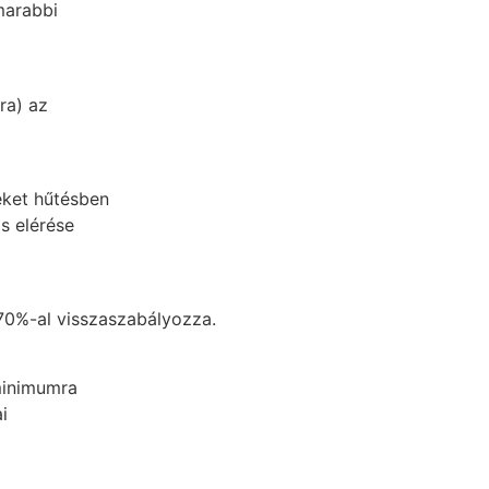
marabbi
ra) az
éket hűtésben
s elérése
70%-al visszaszabályozza.
minimumra
i