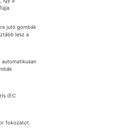
, így a
újja.
őre jutó gombák
sztább lesz a
t automatikusan
ombák
zis (EC
or fokozatot.