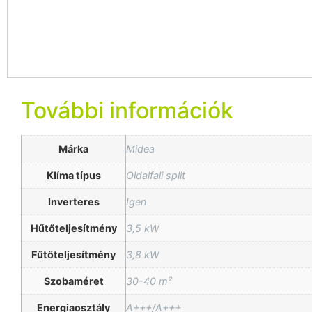
További információk
Márka
Midea
Klíma típus
Oldalfali split
Inverteres
Igen
Hűtőteljesítmény
3,5 kW
Fűtőteljesítmény
3,8 kW
Szobaméret
30-40 m²
Energiaosztály
A+++/A+++