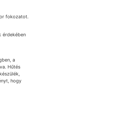
or fokozatot.
k érdekében
gben, a
tva. Hűtés
készülék,
ényt, hogy