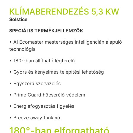
KLÍMABERENDEZÉS 5,3 KW
Solstice
SPECIÁLIS TERMÉKJELLEMZŐK
•
AI Ecomaster mesterséges intelligencián alapuló
technológia
•
180°-ban állítható légterelő
•
Gyors és kényelmes telepítési lehetőség
•
Egyszerű szervizelés
•
Prime Guard hőcserélő védelem
•
Energiafogyasztás figyelés
•
Breeze away funkció
180°-ban elforgatható