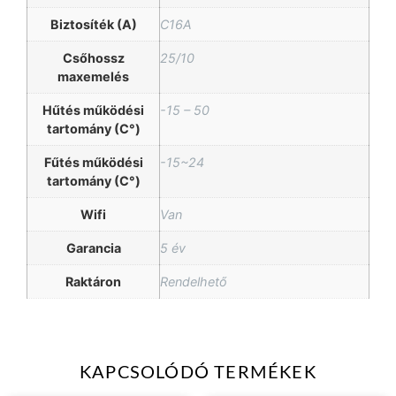
Biztosíték (A)
C16A
Csőhossz
25/10
maxemelés
Hűtés működési
-15 – 50
tartomány (C°)
Fűtés működési
-15~24
tartomány (C°)
Wifi
Van
Garancia
5 év
Raktáron
Rendelhető
KAPCSOLÓDÓ TERMÉKEK