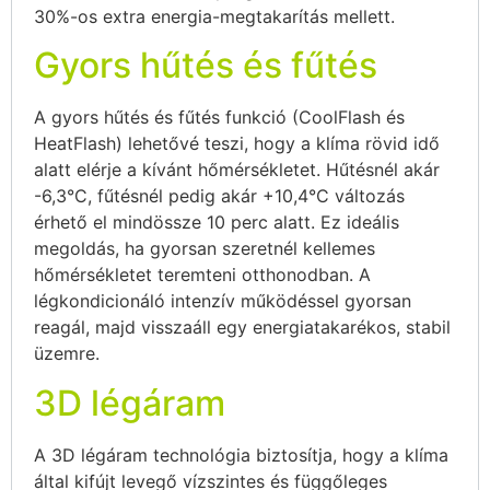
30%-os extra energia-megtakarítás mellett.
Gyors hűtés és fűtés
A gyors hűtés és fűtés funkció (CoolFlash és
HeatFlash) lehetővé teszi, hogy a klíma rövid idő
alatt elérje a kívánt hőmérsékletet. Hűtésnél akár
-6,3°C, fűtésnél pedig akár +10,4°C változás
érhető el mindössze 10 perc alatt. Ez ideális
megoldás, ha gyorsan szeretnél kellemes
hőmérsékletet teremteni otthonodban. A
légkondicionáló intenzív működéssel gyorsan
reagál, majd visszaáll egy energiatakarékos, stabil
üzemre.
3D légáram
A 3D légáram technológia biztosítja, hogy a klíma
által kifújt levegő vízszintes és függőleges