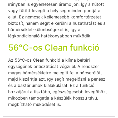
irányban is egyenletesen áramoljon. Így a hűtött
vagy fűtött levegő a helyiség minden pontjára
eljut. Ez nemcsak kellemesebb komfortérzetet
biztosít, hanem segít elkerülni a huzathatást és a
hőmérséklet-különbségeket is, így a
légkondicionáló hatékonyabban működik.
56°C-os Clean funkció
Az 56°C-os Clean funkció a klíma beltéri
egységének öntisztítását végzi el. A rendszer
magas hőmérsékletre melegíti fel a hőcserélőt,
majd kiszárítja azt, így segít megelőzni a penész
és a baktériumok kialakulását. Ez a funkció
hozzájárul a tisztább, egészségesebb levegőhöz,
miközben támogatja a készülék hosszú távú,
megbízható működését is.