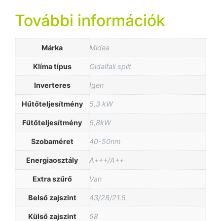
További információk
Márka
Midea
Klíma típus
Oldalfali split
Inverteres
Igen
Hűtőteljesítmény
5,3 kW
Fűtőteljesítmény
5,8kW
Szobaméret
40-50nm
Energiaosztály
A+++/A++
Extra szűrő
Van
Belső zajszint
43/28/21.5
Külső zajszint
58