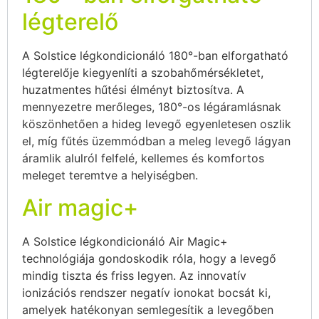
légterelő
A Solstice légkondicionáló 180°-ban elforgatható
légterelője kiegyenlíti a szobahőmérsékletet,
huzatmentes hűtési élményt biztosítva. A
mennyezetre merőleges, 180°-os légáramlásnak
köszönhetően a hideg levegő egyenletesen oszlik
el, míg fűtés üzemmódban a meleg levegő lágyan
áramlik alulról felfelé, kellemes és komfortos
meleget teremtve a helyiségben.
Air magic+
A Solstice légkondicionáló Air Magic+
technológiája gondoskodik róla, hogy a levegő
mindig tiszta és friss legyen. Az innovatív
ionizációs rendszer negatív ionokat bocsát ki,
amelyek hatékonyan semlegesítik a levegőben