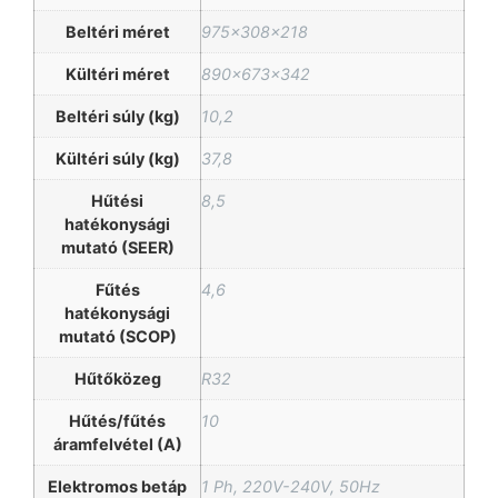
Beltéri méret
975x308x218
Kültéri méret
890x673x342
Beltéri súly (kg)
10,2
Kültéri súly (kg)
37,8
Hűtési
8,5
hatékonysági
mutató (SEER)
Fűtés
4,6
hatékonysági
mutató (SCOP)
Hűtőközeg
R32
Hűtés/fűtés
10
áramfelvétel (A)
Elektromos betáp
1 Ph, 220V-240V, 50Hz