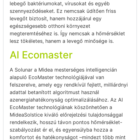
lebegő baktériumokat, vírusokat és egyéb
szennyeződéseket. Ez nemcsak üdítően friss
levegőt biztosít, hanem hozzájárul egy
egészségesebb otthoni környezet
megteremtéséhez is. Így nemcsak a hőmérséklet
lesz tökéletes, hanem a levegő minősége is.
AI Ecomaster
A Solunar a Midea mesterséges intelligencián
alapuló EcoMaster technológiájával van
felszerelve, amely egy rendkívül fejlett, milliárdnyi
adattal betanított algoritmust használ
azenergiahatékonyság optimalizálásához. Az AI
EcoMaster technológiának köszönhetően a
MideaSolstice kiváló előrejelzési tulajdonsággal
rendelkezik, hosszú távon pontos hőmérséklet-
szabályozást ér el, és egyensúlyba hozza a
komfortot és hatékonyságot –mindezt több mint