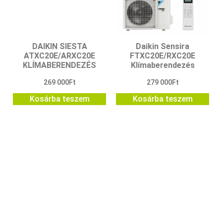
DAIKIN SIESTA
Daikin Sensira
ATXC20E/ARXC20E
FTXC20E/RXC20E
KLÍMABERENDEZÉS
Klímaberendezés
269 000
Ft
279 000
Ft
Kosárba teszem
Kosárba teszem