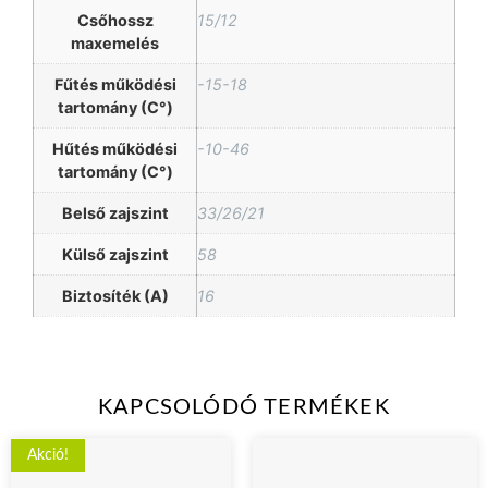
Csőhossz
15/12
maxemelés
Fűtés működési
-15-18
tartomány (C°)
Hűtés működési
-10-46
tartomány (C°)
Belső zajszint
33/26/21
Külső zajszint
58
Biztosíték (A)
16
KAPCSOLÓDÓ TERMÉKEK
Akció!