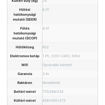
Kültéri súly (kg)
24
Hűtési
6,15
hatékonysági
mutató (SEER)
Fűtés
4,10
hatékonysági
mutató (SCOP)
Hűtőközeg
R32
Elektromos betáp
1 Ph, 220V-240V, 50Hz
Wifi
Opcionális kérhető
Garancia
3 év
Raktáron
Rendelhető
Beltéri méret
770/288/234
Kültéri méret
658x550x273