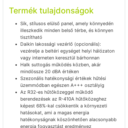
Termék tulajdonságok
Sík, stílusos elülső panel, amely könnyedén
illeszkedik minden belső térbe, és könnyen
tisztítható
Daikin lakossági vezérlő (opcionális):
vezérelje a beltéri egységet helyi hálózaton
vagy interneten keresztül bárhonnan
Halk suttogás működés közben, akár
mindössze 20 dBA értéken
Szezonális hatékonysági értékek hűtési
üzemmódban egészen A+++ osztályig
Az R32-es hűtőközeggel működő
berendezések az R-410A hűtőközeghez
képest 68%-kal csökkentik a környezeti
hatásokat, ami a magas energia
hatékonyságnak köszönhetően alacsonyabb
energia fogyasztást eredményez