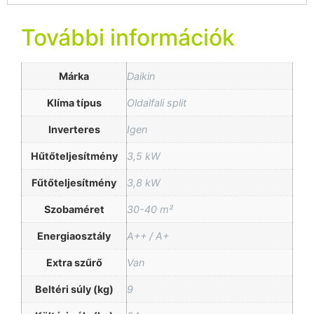
További információk
Márka
Daikin
Klíma típus
Oldalfali split
Inverteres
Igen
Hűtőteljesítmény
3,5 kW
Fűtőteljesítmény
3,8 kW
Szobaméret
30-40 m²
Energiaosztály
A++ / A+
Extra szűrő
Van
Beltéri súly (kg)
9