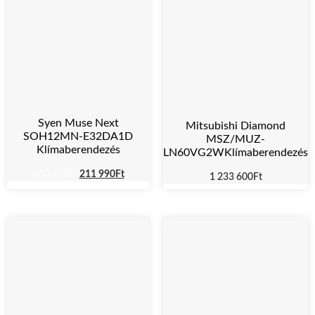
Syen Muse Next
Mitsubishi Diamond
SOH12MN-E32DA1D
MSZ/MUZ-
Klímaberendezés
LN60VG2WKlímaberendezés
260 833
Ft
211 990
Ft
1 233 600
Ft