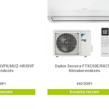
35VFK/MUZ-HR35VF
Daikin Sensira FTXC50E/RXC
endezés
Klímaberendezés
00
Ft
460 000
Ft
teszem
Kosárba teszem