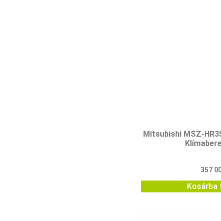
Mitsubishi MSZ-HR
Klímaber
357 0
Kosárba 