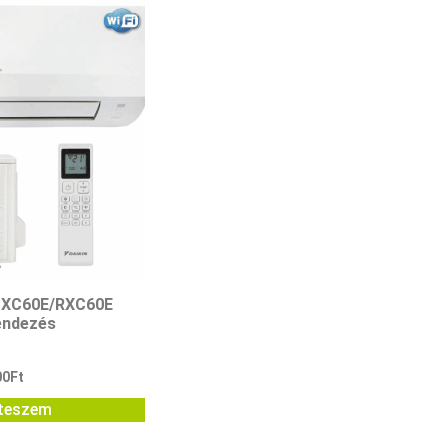
FTXC60E/RXC60E
endezés
00
Ft
teszem