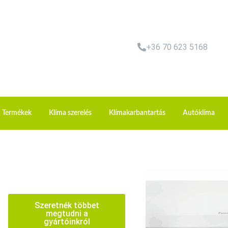
+36 70 623 5168
Termékek
Klíma szerelés
Klímakarbantartás
Autóklíma
Szeretnék többet
megtudni a
gyártóinkról