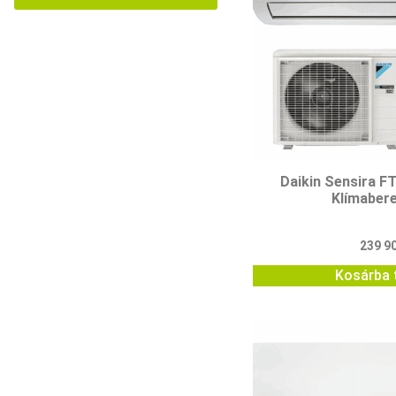
Daikin Sensira 
Klímaber
239 9
Kosárba 