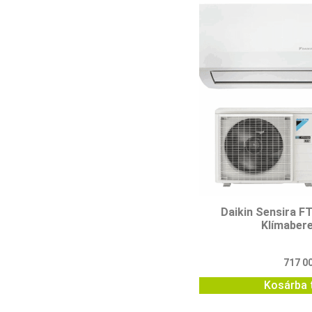
Daikin Sensira 
Klímaber
717 0
Kosárba 