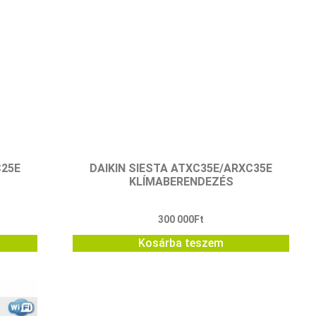
C25E
DAIKIN SIESTA ATXC35E/ARXC35E
KLÍMABERENDEZÉS
300 000
Ft
Kosárba teszem