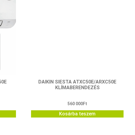
50E
DAIKIN SIESTA ATXC50E/ARXC50E
KLÍMABERENDEZÉS
560 000
Ft
Kosárba teszem