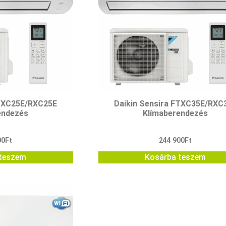
FTXC25E/RXC25E
Daikin Sensira FTXC35E/RXC
endezés
Klímaberendezés
00
Ft
244 900
Ft
teszem
Kosárba teszem