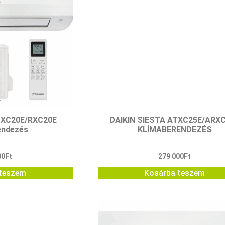
FTXC20E/RXC20E
DAIKIN SIESTA ATXC25E/ARX
endezés
KLÍMABERENDEZÉS
00
Ft
279 000
Ft
teszem
Kosárba teszem