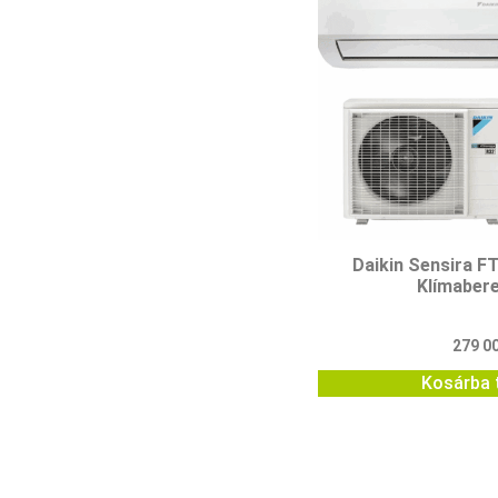
Daikin Sensira 
Klímaber
279 0
Kosárba 