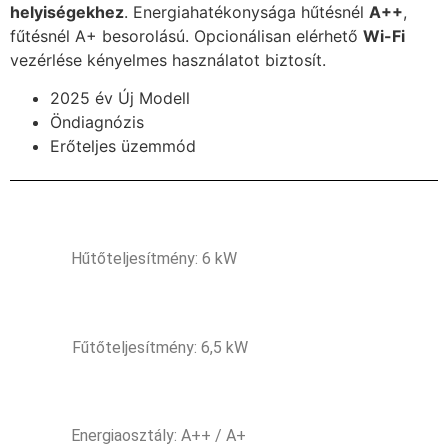
helyiségekhez
. Energiahatékonysága hűtésnél
A++
,
fűtésnél A+ besorolású. Opcionálisan elérhető
Wi-Fi
vezérlése kényelmes használatot biztosít.
2025 év Új Modell
Öndiagnózis
Erőteljes üzemmód
Hűtőteljesítmény: 6 kW
Fűtőteljesítmény: 6,5 kW
Energiaosztály: A++ / A+