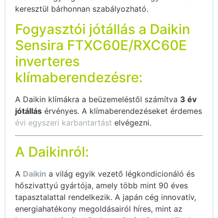
keresztül bárhonnan szabályozható.
Fogyasztói jótállás a Daikin
Sensira FTXC60E/RXC60E
inverteres
klímaberendezésre:
A Daikin klímákra a beüzemeléstől számítva
3 év
jótállás
érvényes. A klímaberendezéseket érdemes
évi egyszeri karbantartást
elvégezni.
A Daikinról:
A
Daikin
a világ egyik vezető légkondicionáló és
hőszivattyú gyártója, amely több mint 90 éves
tapasztalattal rendelkezik. A japán cég innovatív,
energiahatékony megoldásairól híres, mint az