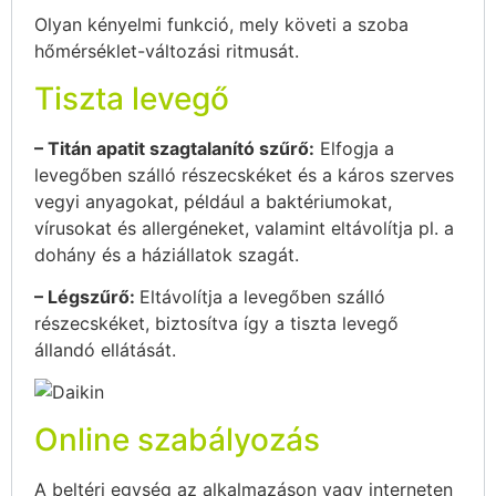
Olyan kényelmi funkció, mely követi a szoba
hőmérséklet-változási ritmusát.
Tiszta levegő
– Titán apatit szagtalanító szűrő:
Elfogja a
levegőben szálló részecskéket és a káros szerves
vegyi anyagokat, például a baktériumokat,
vírusokat és allergéneket, valamint eltávolítja pl. a
dohány és a háziállatok szagát.
– Légszűrő:
Eltávolítja a levegőben szálló
részecskéket, biztosítva így a tiszta levegő
állandó ellátását.
Online szabályozás
A beltéri egység az alkalmazáson vagy interneten