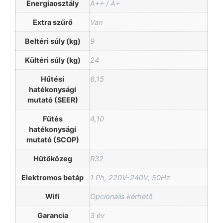
Energiaosztály
A++ / A+
Extra szűrő
Van
Beltéri súly (kg)
9
Kültéri súly (kg)
24
Hűtési
6,15
hatékonysági
mutató (SEER)
Fűtés
4,10
hatékonysági
mutató (SCOP)
Hűtőközeg
R32
Elektromos betáp
1 Ph, 220V-240V, 50Hz
Wifi
Opcionális kérhető
Garancia
3 év