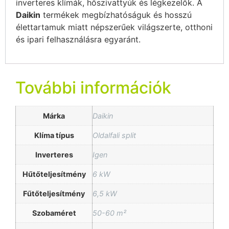
inverteres klímák, hőszivattyúk és légkezelők. A
Daikin
termékek megbízhatóságuk és hosszú
élettartamuk miatt népszerűek világszerte, otthoni
és ipari felhasználásra egyaránt.
További információk
Márka
Daikin
Klíma típus
Oldalfali split
Inverteres
Igen
Hűtőteljesítmény
6 kW
Fűtőteljesítmény
6,5 kW
Szobaméret
50-60 m²