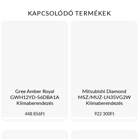
KAPCSOLÓDÓ TERMÉKEK
Gree Amber Royal
Mitsubishi Diamond
GWH12YD-S6DBA1A
MSZ/MUZ-LN35VG2W
Klímaberendezés
Klímaberendezés
448 856
Ft
922 300
Ft