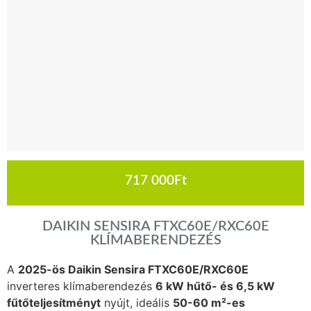
717 000
Ft
DAIKIN SENSIRA FTXC60E/RXC60E
KLÍMABERENDEZÉS
A
2025-ös Daikin Sensira FTXC60E/RXC60E
inverteres klímaberendezés
6 kW hűtő- és 6,5 kW
fűtőteljesítményt
nyújt, ideális
50-60 m²-es