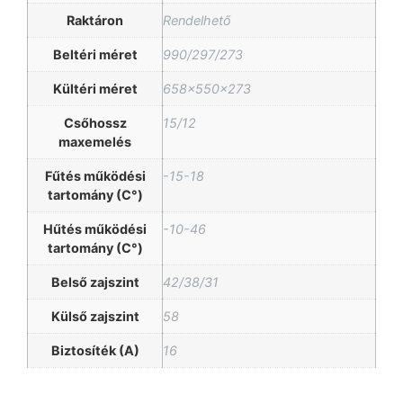
Raktáron
Rendelhető
Beltéri méret
990/297/273
Kültéri méret
658x550x273
Csőhossz
15/12
maxemelés
Fűtés működési
-15-18
tartomány (C°)
Hűtés működési
-10-46
tartomány (C°)
Belső zajszint
42/38/31
Külső zajszint
58
Biztosíték (A)
16