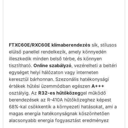
FTXC60E/RXC60E klímaberendezés
sík, stílusos
elülső panellel rendelkezik, amely könnyedén
illeszkedik minden belső térbe, és könnyen
tisztítható.
Online szabályzó
, vezérelheti a beltéri
egységet helyi hálózaton vagy interneten
keresztül bárhonnan. Szezonális hatékonysági
értékek hűtési üzemmódban egészen
A+++
osztályig. Az
R32-es hűtőközeg
gel működő
berendezések az R-410A hűtőközeghez képest
68%-kal csökkentik a környezeti hatásokat, ami a
magas energia hatékonyságnak köszönhetően
alacsonyabb energia fogyasztást eredményez