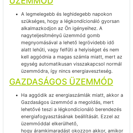
ÜZEMMÓD
A legmelegebb és leghidegebb napokon
szükséges, hogy a légkondícionáló gyorsan
alkalmazkodjon az Ön igényeihez. A
nagyteljesítményű üzemmód gomb
megnyomásával a lehető legrövidebb idő
alatt lehűti, vagy felfűti a helyiséget és nem
kell aggódnia a magas számla miatt, mert az
egység automatikusan visszakapcsol normál
üzemmódra, így nincs energiaveszteség.
GAZDASÁGOS ÜZEMMÓD
Ha aggódik az energiaszámlák miatt, akkor a
Gazdaságos üzemmód a megoldás, mert
lehetővé teszi a légkondicionáló berendezés
energiafogyasztásának beállítását. Ezzel az
üzemmóddal elkerülhető,
hogy áramkimaradást okozzon akkor, amikor