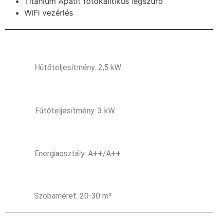
Titánium Apatit fotokalitikus légszűrő
WiFi vezérlés
Hűtőteljesítmény: 2,5 kW
Fűtőteljesítmény: 3 kW
Energiaosztály: A++/A++
Szobaméret: 20-30 m²