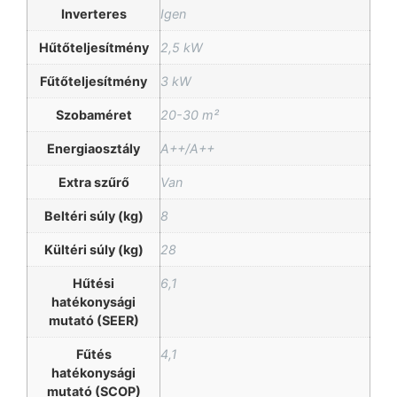
Inverteres
Igen
Hűtőteljesítmény
2,5 kW
Fűtőteljesítmény
3 kW
Szobaméret
20-30 m²
Energiaosztály
A++/A++
Extra szűrő
Van
Beltéri súly (kg)
8
Kültéri súly (kg)
28
Hűtési
6,1
hatékonysági
mutató (SEER)
Fűtés
4,1
hatékonysági
mutató (SCOP)