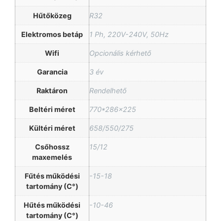
Hűtőközeg
R32
Elektromos betáp
1 Ph, 220V-240V, 50Hz
Wifi
Opcionális kérhető
Garancia
3 év
Raktáron
Rendelhető
Beltéri méret
770*286×225
Kültéri méret
658/550/275
Csőhossz
15/12
maxemelés
Fűtés működési
-15-18
tartomány (C°)
Hűtés működési
-10-46
tartomány (C°)