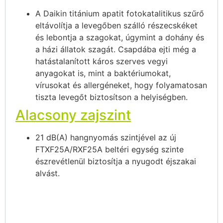
A Daikin titánium apatit fotokatalitikus szűrő
eltávolítja a levegőben szálló részecskéket
és lebontja a szagokat, úgymint a dohány és
a házi állatok szagát. Csapdába ejti még a
hatástalanított káros szerves vegyi
anyagokat is, mint a baktériumokat,
vírusokat és allergéneket, hogy folyamatosan
tiszta levegőt biztosítson a helyiségben.
Alacsony zajszint
21 dB(A) hangnyomás szintjével az új
FTXF25A/RXF25A beltéri egység szinte
észrevétlenül biztosítja a nyugodt éjszakai
alvást.