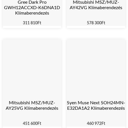
Gree Dark Pro
Mitsubishi MSZ/MUZ-
GWH12ACCXD-K6DNA1D
AY42VG Klímaberendezés
Klímaberendezés
311 810
Ft
578 300
Ft
Mitsubishi MSZ/MUZ-
Syen Muse Next SOH24MN-
AY25VG Klímaberendezés
E32DA1A2 Klímaberendezés
451 600
Ft
460 972
Ft