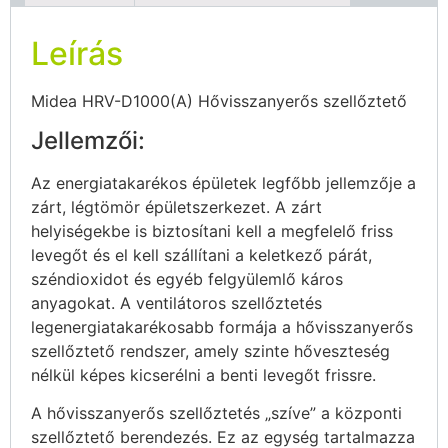
Leírás
Midea HRV-D1000(A) Hővisszanyerős szellőztető
Jellemzői:
Az energiatakarékos épületek legfőbb jellemzője a
zárt, légtömör épületszerkezet. A zárt
helyiségekbe is biztosítani kell a megfelelő friss
levegőt és el kell szállítani a keletkező párát,
széndioxidot és egyéb felgyülemlő káros
anyagokat. A ventilátoros szellőztetés
legenergiatakarékosabb formája a hővisszanyerős
szellőztető rendszer, amely szinte hőveszteség
nélkül képes kicserélni a benti levegőt frissre.
A hővisszanyerős szellőztetés „szíve” a központi
szellőztető berendezés. Ez az egység tartalmazza