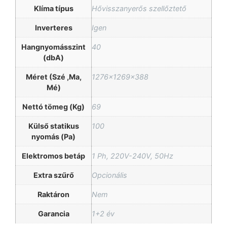
Klíma típus
Hővisszanyerős szellőztető
Inverteres
Igen
Hangnyomásszint
40
(dbA)
Méret (Szé ,Ma,
1276x1269x388
Mé)
Nettó tömeg (Kg)
69
Külső statikus
100
nyomás (Pa)
Elektromos betáp
1 Ph, 220V-240V, 50Hz
Extra szűrő
Opcionális
Raktáron
Nem
Garancia
1+2 év