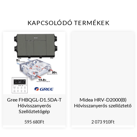
KAPCSOLÓDÓ TERMÉKEK
Midea HRV-D2000(B)
Gree FHBQGL-D1.5DA-T
Hővisszanyerős szellőztető
Hővisszanyerős
Szellőztetőgép
2 073 910
Ft
595 680
Ft