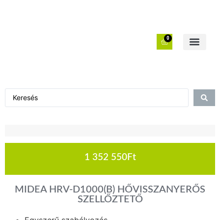
0
1 352 550
Ft
MIDEA HRV-D1000(B) HŐVISSZANYERŐS
SZELLŐZTETŐ