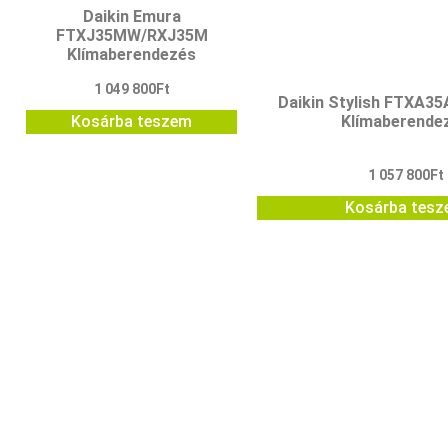
Daikin Emura
FTXJ35MW/RXJ35M
Klímaberendezés
1 049 800
Ft
Daikin Stylish FTXA
Klímaberende
Kosárba teszem
1 057 800
Ft
Kosárba tes