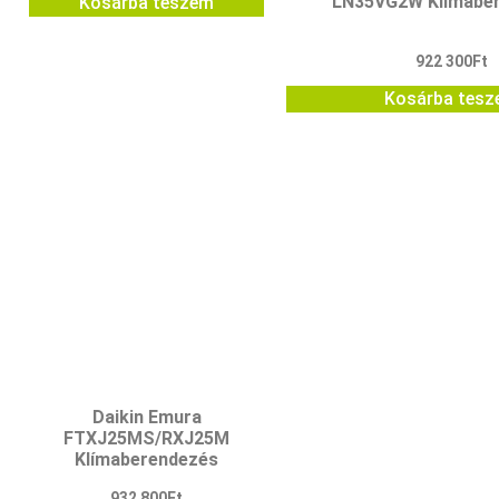
LN35VG2W Klímabe
Kosárba teszem
922 300
Ft
Kosárba tes
Daikin Emura
FTXJ25MS/RXJ25M
Klímaberendezés
932 800
Ft