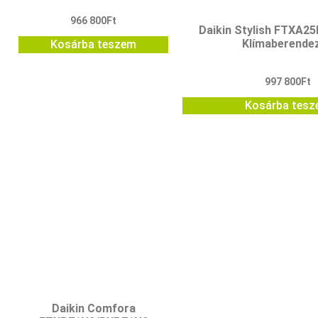
966 800
Ft
Daikin Stylish FTXA2
Klímaberende
Kosárba teszem
997 800
Ft
Kosárba tes
Daikin Comfora