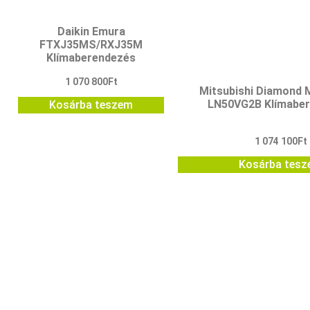
Daikin Emura
FTXJ35MS/RXJ35M
Klímaberendezés
1 070 800
Ft
Mitsubishi Diamond
LN50VG2B Klímabe
Kosárba teszem
1 074 100
Ft
Kosárba tes