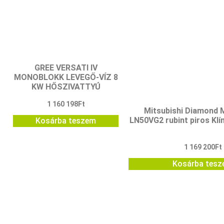
GREE VERSATI IV
MONOBLOKK LEVEGŐ-VÍZ 8
KW HŐSZIVATTYÚ
1 160 198
Ft
Mitsubishi Diamond
LN50VG2 rubint piros Kl
Kosárba teszem
1 169 200
Ft
Kosárba tes