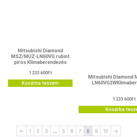
Mitsubishi Diamond
MSZ/MUZ-LN60VG rubint
piros Klímaberendezés
1 233 600
Ft
Mitsubishi Diamond
LN60VG2WKlímaber
Kosárba teszem
1 233 600
Ft
Kosárba tes
←
1
2
3
…
5
6
7
8
9
10
→