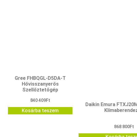
Gree FHBQGL-D5DA-T
Hővisszanyerős
Szellőztetőgép
840 409
Ft
Daikin Emura FTXJ2
Klímaberende
Kosárba teszem
868 800
Ft
Kosárba tes