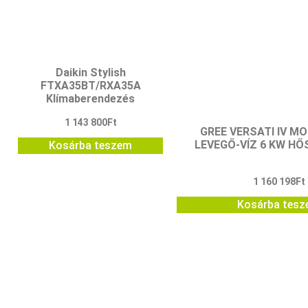
Daikin Stylish
FTXA35BT/RXA35A
Klímaberendezés
1 143 800
Ft
GREE VERSATI IV M
LEVEGŐ-VÍZ 6 KW HŐ
Kosárba teszem
1 160 198
Ft
Kosárba tes