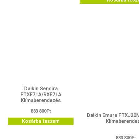
Daikin Sensira
FTXF71A/RXF71A
Klímaberendezés
883 800
Ft
Daikin Emura FTXJ2
Klímaberende
Kosárba teszem
883 800
Ft