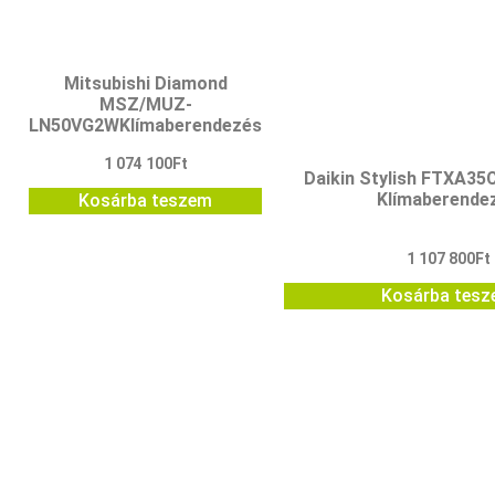
Mitsubishi Diamond
MSZ/MUZ-
LN50VG2WKlímaberendezés
1 074 100
Ft
Daikin Stylish FTXA3
Klímaberende
Kosárba teszem
1 107 800
Ft
Kosárba tes