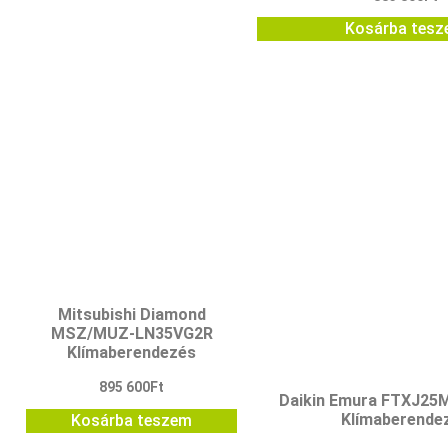
Kosárba tes
Mitsubishi Diamond
MSZ/MUZ-LN35VG2R
Klímaberendezés
895 600
Ft
Daikin Emura FTXJ2
Klímaberende
Kosárba teszem