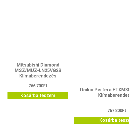
Mitsubishi Diamond
MSZ/MUZ-LN25VG2B
Klímaberendezés
766 700
Ft
Daikin Perfera FTXM
Klímaberende
Kosárba teszem
767 800
Ft
Kosárba tes