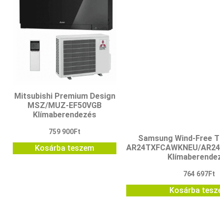
Mitsubishi Premium Design
MSZ/MUZ-EF50VGB
Klímaberendezés
759 900
Ft
Samsung Wind-Free 
AR24TXFCAWKNEU/AR2
Kosárba teszem
Klímaberende
764 697
Ft
Kosárba tes