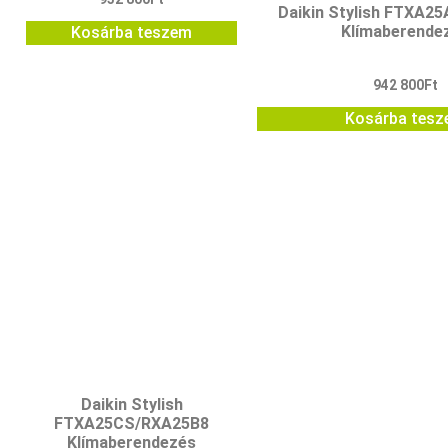
Daikin Stylish FTXA
Klímaberende
Kosárba teszem
942 800
Ft
Kosárba tes
Daikin Stylish
FTXA25CS/RXA25B8
Klímaberendezés