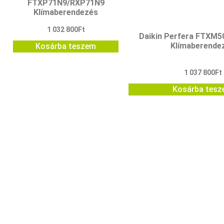
FTXP71N9/RXP71N9
Klímaberendezés
1 032 800
Ft
Daikin Perfera FTXM
Klímaberende
Kosárba teszem
1 037 800
Ft
Kosárba tes