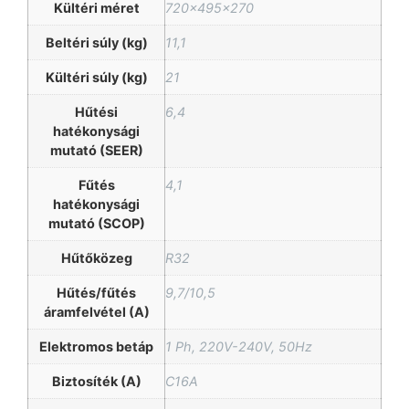
Kültéri méret
720x495x270
Beltéri súly (kg)
11,1
Kültéri súly (kg)
21
Hűtési
6,4
hatékonysági
mutató (SEER)
Fűtés
4,1
hatékonysági
mutató (SCOP)
Hűtőközeg
R32
Hűtés/fűtés
9,7/10,5
áramfelvétel (A)
Elektromos betáp
1 Ph, 220V-240V, 50Hz
Biztosíték (A)
C16A