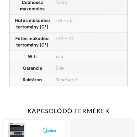
Csőhossz
25/10
maxemelés
Hűtés működési
-15 – 50
tartomány (C°)
Fűtés működési
-20 ~ 24
tartomány (C°)
Wifi
Van
Garancia
5 év
Raktáron
Rendelhető
KAPCSOLÓDÓ TERMÉKEK