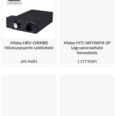
Midea HRV-D400(B)
Midea MTI-36FHWF8-SP
Hővisszanyerős szellőztető
Légcsatornázható
berendezés
695 960
Ft
1 377 950
Ft