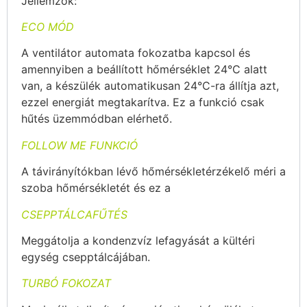
Jellemzők:
ECO MÓD
A ventilátor automata fokozatba kapcsol és
amennyiben a beállított hőmérséklet 24°C alatt
van, a készülék automatikusan 24°C-ra állítja azt,
ezzel energiát megtakarítva. Ez a funkció csak
hűtés üzemmódban elérhető.
FOLLOW ME FUNKCIÓ
A távirányítókban lévő hőmérsékletérzékelő méri a
szoba hőmérsékletét és ez a
CSEPPTÁLCAFŰTÉS
Meggátolja a kondenzvíz lefagyását a kültéri
egység csepptálcájában.
TURBÓ FOKOZAT