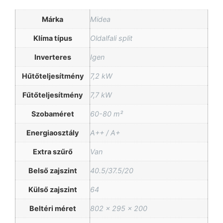
Márka
Midea
Klíma típus
Oldalfali split
Inverteres
Igen
Hűtőteljesítmény
7,2 kW
Fűtőteljesítmény
7,7 kW
Szobaméret
60-80 m²
Energiaosztály
A++ / A+
Extra szűrő
Van
Belső zajszint
40.5/37.5/20
Külső zajszint
64
Beltéri méret
802 x 295 x 200